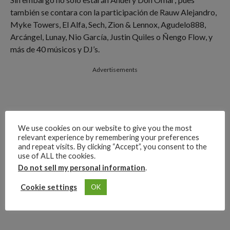
también se contara con la participación de Rauw Alejandro,
Myke Towers, El Alfa, Sech, Zion & Lennox, Agudelo888,
Arcángel, Lunay, Nio García, Justin Quiles o Ñengo Flow, y
más de 40 músicos y DJ’s.
Advertisements
We use cookies on our website to give you the most
relevant experience by remembering your preferences
and repeat visits. By clicking “Accept”, you consent to the
use of ALL the cookies.
Do not sell my personal information
.
Cookie settings
OK