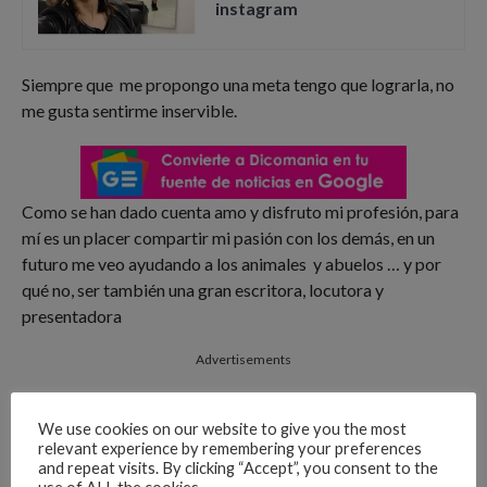
instagram
Siempre que me propongo una meta tengo que lograrla, no
me gusta sentirme inservible.
Como se han dado cuenta amo y disfruto mi profesión, para
mí es un placer compartir mi pasión con los demás, en un
futuro me veo ayudando a los animales y abuelos … y por
qué no, ser también una gran escritora, locutora y
presentadora
Advertisements
We use cookies on our website to give you the most
relevant experience by remembering your preferences
and repeat visits. By clicking “Accept”, you consent to the