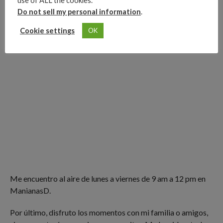
use of ALL the cookies.
Do not sell my personal information
.
Cookie settings
OK
Me encuentro al aire de lunes a viernes de 9 am a 12 pm en
ManianasD.
Por último, disfruto los momentos con mi familia o amigos,