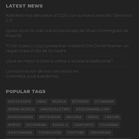
LATEST NEWS
Kidd Keo nos devuelve al 2020 con su nuevo sencillo ‘Vámonos
2.0’
Quién es en la vida real el personaje de Shaio Dominguez de
Klass 95
PJ Sin Suela y Goyo presentan «Hasta El Día De Mi Muerte» un
regalo para el día de la madre
¿Qué es mejor la lotería online o la lotería tradicional?
La reactivación de los conciertos en
Colombia, post pandemia
POPULAR TAGS
DESTACADO
VIRAL
MÚSICA
ESTRENO
#TUMANIA
NUEVA MÚSICA
#MUSICALATINO
#DIICOMANIA.COM
MUSICAMANIA
INSTAGRAM
MALUMA
VÍDEO
J BALVIN
NUEVO
DICOMANIA
KAROL G
CANTANTE
COLOMBIA
#DIICOMANIA
TECNOLOGÍA
YOUTUBE
GEEKMANIA