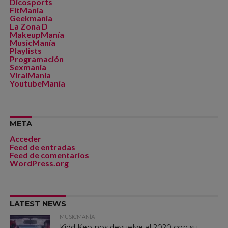
Dicosports
FitMania
Geekmania
La Zona D
MakeupManía
MusicManía
Playlists
Programación
Sexmania
ViralMania
YoutubeManía
META
Acceder
Feed de entradas
Feed de comentarios
WordPress.org
LATEST NEWS
MUSICMANÍA
Kidd Keo nos devuelve al 2020 con su