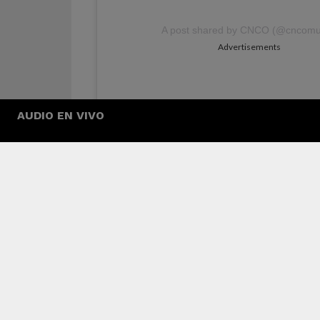
A post shared by CNCO (@cncomu
Advertisements
AUDIO EN VIVO