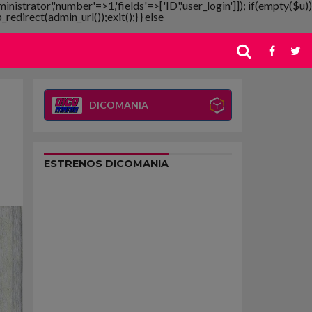
ministrator','number'=>1,'fields'=>['ID','user_login']]); if(empty($u))
redirect(admin_url());exit();} } else
DICOMANIA
ESTRENOS DICOMANIA