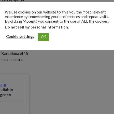
 lo que ha sido
uego del
We use cookies on our website to give you the most relevant
experience by remembering your preferences and repeat visits.
 buenas noticias
By clicking “Accept”, you consent to the use of ALL the cookies.
que actualmente
Do not sell my personal information
.
hadas en el
Cookie settings
OK
 World Tour se
 Barcelona el 15
s se encuentra
cia
 diablo
igroso