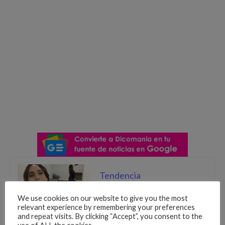
Tendencia
Cecilia Navia se desnuda en
instagram
We use cookies on our website to give you the most
relevant experience by remembering your preferences
and repeat visits. By clicking “Accept”, you consent to the