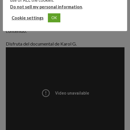
use of ALL the cookies.
Con “La Guerra del Género” se habla del recibimiento del
Do not sell my personal information
.
Grammy y lo que se vino posterior a este. Karol G se mostró
muy feliz por la realización y también después del
Cookie settings
OK
lanzamiento de su álbum, en redes sociales promociono este
contenido.
Disfruta del documental de Karol G.