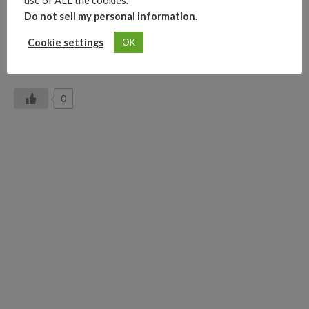
use of ALL the cookies.
Con la eliminación de todas estas cuentas y perfiles falsos
Do not sell my personal information
.
de noticias en las redes sociales Facebook y Twitter,
podremos estar informados de lo que realmente pasa en los
Cookie settings
OK
distintos países.
0