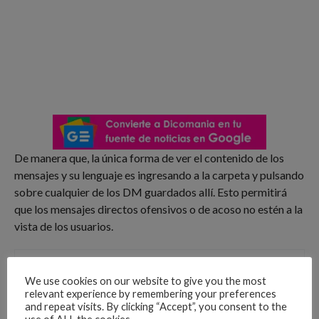
De manera que, la única forma de ver el contenido de los
mensajes y su lenguaje es ingresando a la carpeta y pulsando
sobre cualquier de los DM guardados allí. Esto permitirá
que los mensajes directos ofensivos o de acoso no estén a la
vista de los usuarios.
Tendencia
We use cookies on our website to give you the most
Cecilia Navia se desnuda en
relevant experience by remembering your preferences
instagram
and repeat visits. By clicking “Accept”, you consent to the