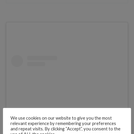
We use cookies on our website to give you the most
relevant experience by remembering your preferences
and repeat visits. By clicking “Accept”, you consent to the
Ver esta publicación en Instagram