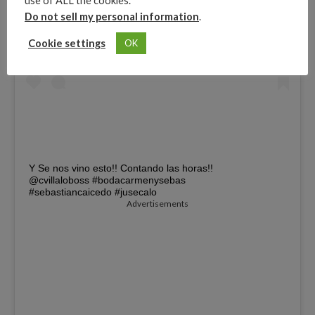
use of ALL the cookies.
Do not sell my personal information
.
Cookie settings
OK
Y Se nos vino esto!! Contando las horas!!
@cvillaloboss #bodacarmenysebas
#sebastiancaicedo #jusecalo
Advertisements