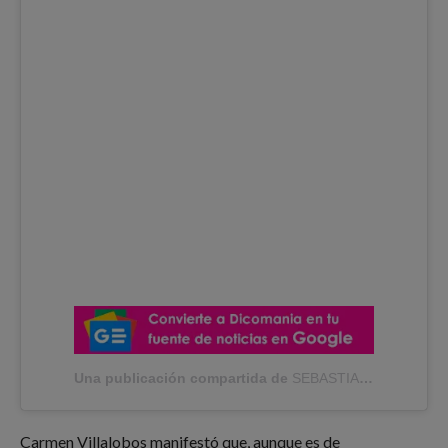
Una publicación compartida de
SEBASTIAN CAICEDO
(
Carmen Villalobos manifestó que, aunque es de