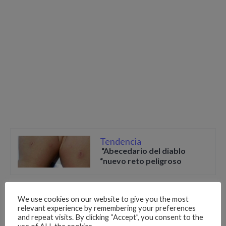
Tendencia
“Abecedario del diablo
“nuevo reto peligroso
La banda española Taburete actuará también el mismo
We use cookies on our website to give you the most
lunes 18, tras el partido inaugural entre Croacia y Rusia en la
relevant experience by remembering your preferences
pista central.
and repeat visits. By clicking “Accept”, you consent to the