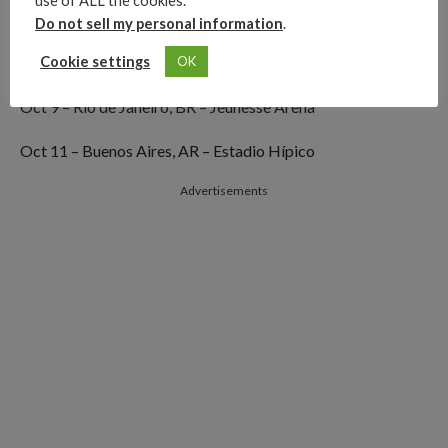
use of ALL the cookies.
Fechas de la gira en América Latina de Harry Styles para
Do not sell my personal information
.
2020:
Cookie settings
OK
Oct 7 – Sao Paulo, BR – Allianz Parque
Oct 9 – Rio de Janeiro, BR – Jeunesse Arena
Oct 11 – Buenos Aires, AR – Estadio Hípico
Advertisements