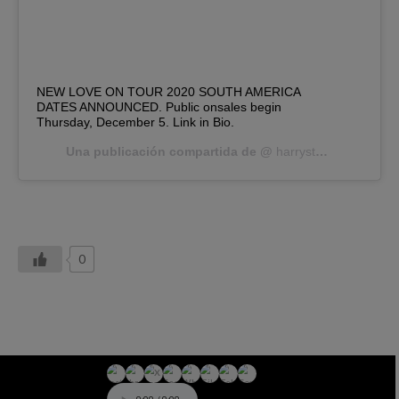
NEW LOVE ON TOUR 2020 SOUTH AMERICA
DATES ANNOUNCED. Public onsales begin
Thursday, December 5. Link in Bio.
Una publicación compartida de @
harrystyles
el
3 Dic, 
0