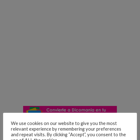
We use cookies on our website to give you the most
“Gracias por permitirme brillar sin egoísmo y con tanta
relevant experience by remembering your preferences
humildad, entre más pequeño te muestres más grande
and repeat visits. By clicking “Accept”, you consent to the
eres. ¡Grande eres! @jlo Latino Gang”.