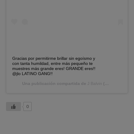
Gracias por permitirme brillar sin egoísmo y
con tanta humildad, entre más pequeño te
muestres más grande eres! GRANDE eres!!
@jlo LATINO GANG!!
Una publicación compartida de
J Balvin
(@jbalvin) el
4
0