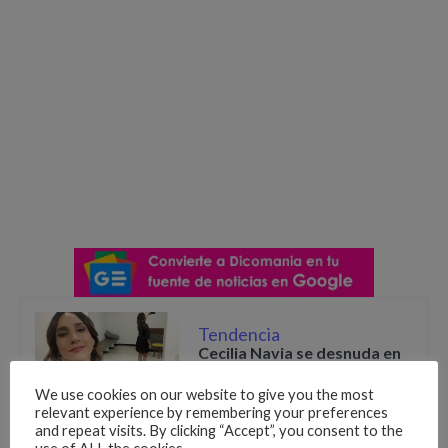
Tendencia
Cecilia Navia se desnuda en
instagram
We use cookies on our website to give you the most
relevant experience by remembering your preferences
and repeat visits. By clicking “Accept”, you consent to the
«15añera» le canta a las relaciones de madres e hijas, que a