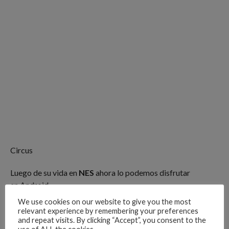
Circus
Luego de su vida en
NES
ahora lo podemos disfrutar
en Android.
We use cookies on our website to give you the most
Sonic
relevant experience by remembering your preferences
and repeat visits. By clicking “Accept”, you consent to the