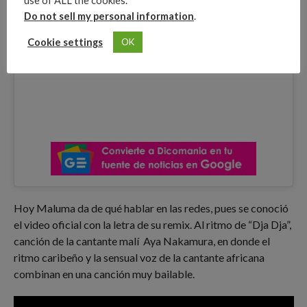
use of ALL the cookies.
Do not sell my personal information
.
Cookie settings
OK
Hoy Maluma da de qué hablar en las redes, pues se conoció
el video oficial con la letra de su remix. Al ritmo de “Dja Dja”,
canción de la cantante malí Aya Nakamura, en donde el
ritmo caribeño y la sensual voz de la cantante africana
combinan en una canción muy bailable.