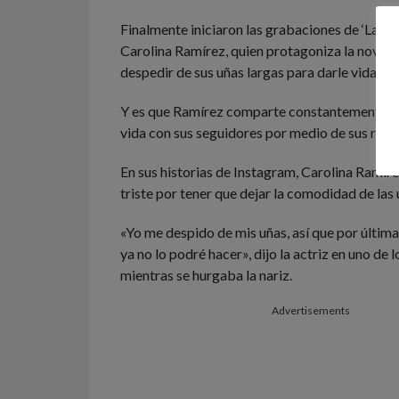
Finalmente iniciaron las grabaciones de ‘La Rei
Carolina Ramírez, quien protagoniza la novela,
despedir de sus uñas largas para darle vida a s
Y es que Ramírez comparte constantemente 
vida con sus seguidores por medio de sus redes
En sus historias de Instagram, Carolina Ramír
triste por tener que dejar la comodidad de las 
«Yo me despido de mis uñas, así que por últim
ya no lo podré hacer», dijo la actriz en uno de 
mientras se hurgaba la nariz.
Advertisements