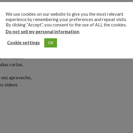
COMMENTS
na del Flow 2’ y
We use cookies on our website to give you the most relevant
 se tuvo que
experience by remembering your preferences and repeat visits.
u papel.
By clicking “Accept”, you consent to the use of ALL the cookies.
Do not sell my personal information
.
momentos de su
Cookie settings
OK
 sociales.
ez se mostró
uñas cortas.
a vez aprovecho,
los videos