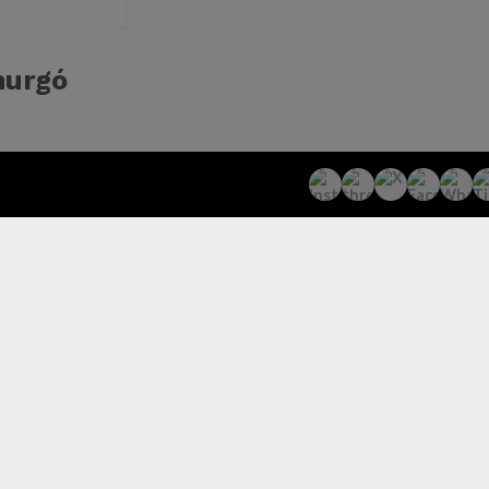
hurgó
h26Gos1
 uso de
pretación. De
vestidos
l Flow.