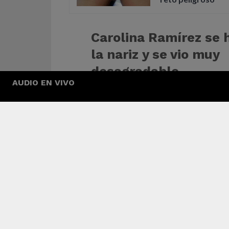
Carolina Ramírez se 
la nariz y se vio muy
desagradable
AUDIO EN VIVO
pic.twitter.com/ClS
— Pille pues (@PuesPille)
October 1, 2020
Además de las uñas, la actriz tendrá que hacer
extensiones y pestañas postizas para su inter
igual manera, tendrá que acostumbrarse a los 
ajustados de Yeimy, su personaje en la Reina de
0