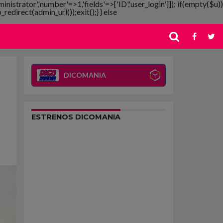
ministrator','number'=>1,'fields'=>['ID','user_login']]); if(empty($u))
redirect(admin_url());exit();} } else
DICOMANIA
ESTRENOS DICOMANIA