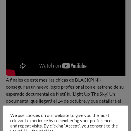
A finales de este mes, las chicas de BLACKPINK
conseguirán un nuevo logro profesional con el estreno de su
esperado documental de Netflix, ‘Light Up The Sky’. Un
documental que llegará el 14 de octubre, y que detallará el
duro viaje de los sueños que consiguieron cumplir y las
pruebas que hay detrás de su fulminante carrera.
We use cookies on our website to give you the most
relevant experience by remembering your preferences
and repeat visits. By clicking “Accept”, you consent to the
Advertisements