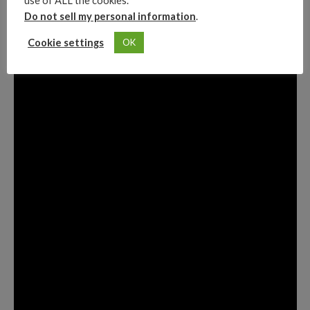
use of ALL the cookies.
“Abecedario del diablo
“nuevo reto peligroso
Do not sell my personal information
.
Cookie settings
OK