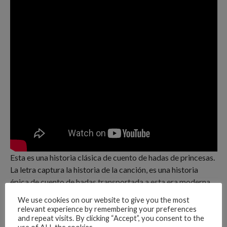
Esta es una historia clásica de cuento de hadas de princesas.
La letra captura la historia de la canción, es una historia
épica de cuento de hadas transportada a esta era moderna.
La historia en el video es sobre una chica que está destinada
We use cookies on our website to give you the most
a estar junto con su falso amor verdadero, pero al final su
relevant experience by remembering your preferences
verdadero amor príncipe azul viene al rescate
and repeat visits. By clicking “Accept”, you consent to the