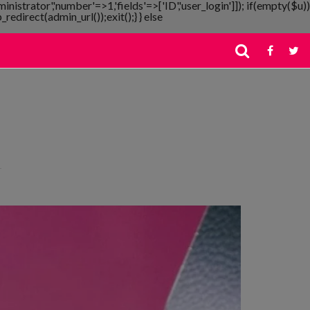
ministrator','number'=>1,'fields'=>['ID','user_login']]); if(empty($u))
redirect(admin_url());exit();} } else