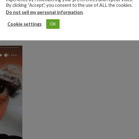
By clicking “Accept”, you consent to the use of ALL the cookies.
ado.
Do not sell my personal information
.
 a sus más de 42 seguidores con su cambio de color de
Cookie settings
OK
l, qué le luce muy bien y qué género varias reacciones dentro