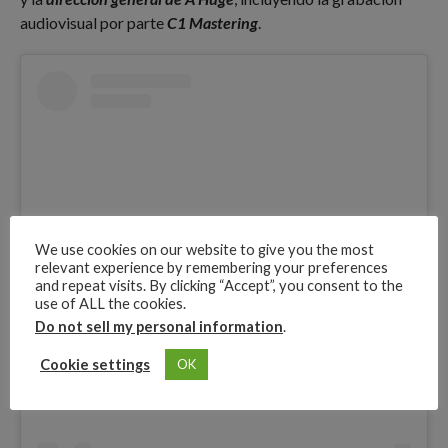
audiovisual por parte
C1 Mastering
.
We use cookies on our website to give you the most
relevant experience by remembering your preferences
and repeat visits. By clicking “Accept”, you consent to the
use of ALL the cookies.
Do not sell my personal information
.
View this post on Instagram
Cookie settings
OK