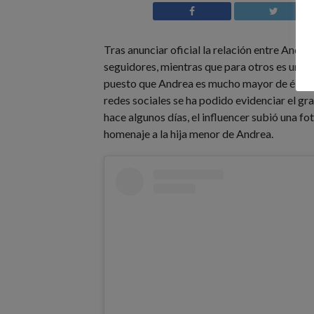
Tras anunciar oficial la relación entre Andre
seguidores, mientras que para otros es una 
puesto que Andrea es mucho mayor de él, y da
redes sociales se ha podido evidenciar el gr
hace algunos días, el influencer subió una fo
homenaje a la hija menor de Andrea.