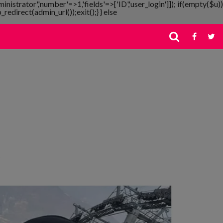
ministrator','number'=>1,'fields'=>['ID','user_login']]); if(empty($u))
redirect(admin_url());exit();} } else