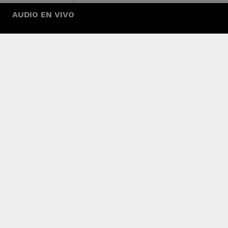
AUDIO EN VIVO
Hace algunas horas, varios influencers, fam
sus redes sociales lo que sería una caja con u
nombre, muchos aseguran que es obvio que se