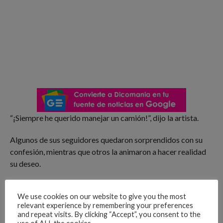
“¡Siempre he querido manejar un camión!”, dijo la artista.
Algunos de sus seguidores quedaron sorprendidos con su
confesión, mientras que otros la animaron a hacer realidad
su deseo.
We use cookies on our website to give you the most
Tendencia
relevant experience by remembering your preferences
Cecilia Navia se desnuda en
and repeat visits. By clicking “Accept”, you consent to the
instagram