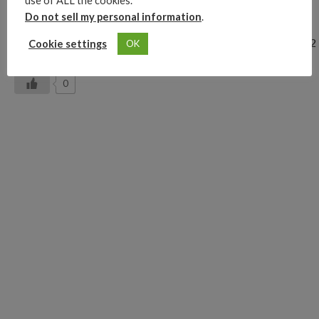
use of ALL the cookies.
Do not sell my personal information
.
https://twitter.com/twitter/statuses/1036039812472430592
Cookie settings
OK
0