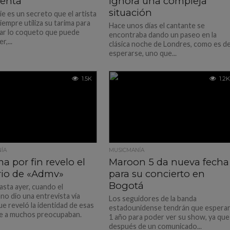
ienta
ignora una compleja
situación
e es un secreto que el artista
iempre utiliza su tarima para
Hace unos días el cantante se
r lo coqueto que puede
encontraba dando un paseo en la
r,...
clásica noche de Londres, como es d
esperarse, uno que...
1.5K
1.2K
ÍA
MUSICMANÍA
 por fin revelo el
Maroon 5 da nueva fecha
rio de «Admv»
para su concierto en
Bogotá
asta ayer, cuando el
no dio una entrevista vía
Los seguidores de la banda
ue reveló la identidad de esas
estadounidense tendrán que espera
ue a muchos preocupaban.
1 año para poder ver su show, ya que
después de un comunicado...