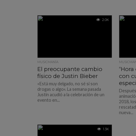
2.0K
MUSICMANÍA
MUSICMAN
El preocupante cambio
“Hora 
físico de Justin Bieber
con c
espec
«Está muy delgado, no sé si son
drogas o algo». La semana pasada
Después 
Justin acudió a la celebración de un
animació
evento en...
2018, lo
rescatad
nueva...
1.3K