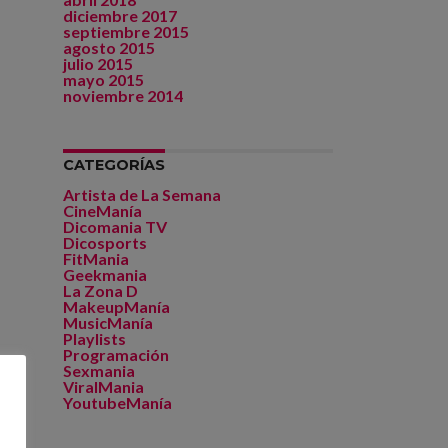
diciembre 2017
septiembre 2015
agosto 2015
julio 2015
mayo 2015
noviembre 2014
CATEGORÍAS
Artista de La Semana
CineManía
Dicomania TV
Dicosports
FitMania
Geekmania
La Zona D
MakeupManía
MusicManía
Playlists
Programación
Sexmania
ViralMania
YoutubeManía