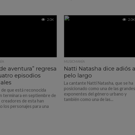
2.0K
2.0K
ÍA
MUSICMANÍA
de aventura” regresa
Natti Natasha dice adiós a
uatro episodios
pelo largo
iales
La cantante Natti Natasha, que se ha
posicionado como una de las grande
de que está reconocida
exponentes del género urbano y
n terminara en septiembre de
también como una de las...
s creadores de esta han
o los personajes para una