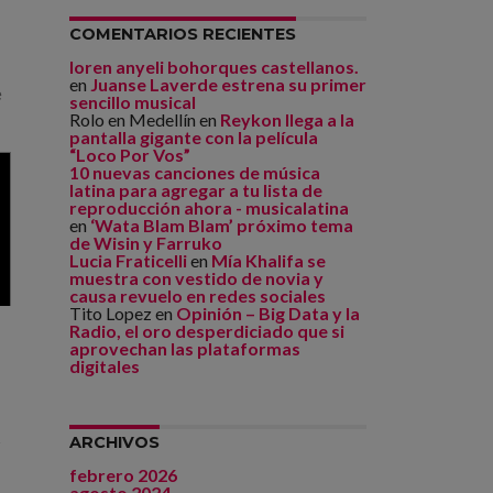
COMENTARIOS RECIENTES
loren anyeli bohorques castellanos.
en
Juanse Laverde estrena su primer
e
sencillo musical
Rolo en Medellín
en
Reykon llega a la
pantalla gigante con la película
“Loco Por Vos”
10 nuevas canciones de música
latina para agregar a tu lista de
reproducción ahora - musicalatina
en
‘Wata Blam Blam’ próximo tema
de Wisin y Farruko
Lucia Fraticelli
en
Mía Khalifa se
muestra con vestido de novia y
causa revuelo en redes sociales
Tito Lopez
en
Opinión – Big Data y la
Radio, el oro desperdiciado que si
aprovechan las plataformas
digitales
ARCHIVOS
r
febrero 2026
agosto 2024