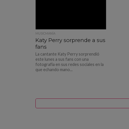
MUSICMANÍA
Katy Perry sorprende a sus
fans
La cantante Katy Perry sorprendió
este lunes a sus fans con una
fotografía en sus redes sociales en la
que echando mano...