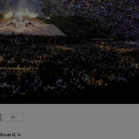
COMMENTS
llboard,
la