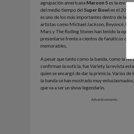
agrupación americana
Maroon 5
es la encarg
del medio tiempo del
Super Bowl
en el 2019
.
es uno de los más importantes dentro de la ind
artistas como Michael Jackson, Beyoncé, Lad
Mars y The Rolling Stones han tenido la oport
presentarse frente a cientos de fanáticos con
memorables.
A pesar que tanto como la banda, como la NFL
confirman la noticia, fue Variety la revista es
quien se encargó de dar la primicia. Varios de 
la banda se han mostrado muy entusiasmados,
que va a ser un show legendario.
Advertisements