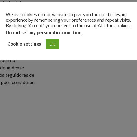
ada de el show
Este espectáculo
We use cookies on our website to give you the most relevant
ustria, ya que
experience by remembering your preferences and repeat visits.
y Gaga, Bruno
By clicking “Accept”, you consent to the use of ALL the cookies.
unidad de
Do not sell my personal information
.
 espectáculos
Cookie settings
OK
 aún no
tadounidense
los seguidores de
 pues consideran