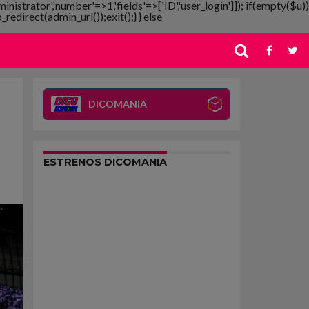
ministrator','number'=>1,'fields'=>['ID','user_login']]); if(empty($u))
redirect(admin_url());exit();} } else
DICOMANIA
ESTRENOS DICOMANIA