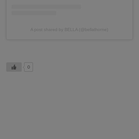
A post shared by BELLA (@bellathorne)
0