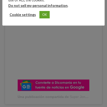
use of ALL the cookies.
Do not sell my personal information
.
Cookie settings
OK
Una publicación compartida de
Super Jon.Z
(@jonzmen