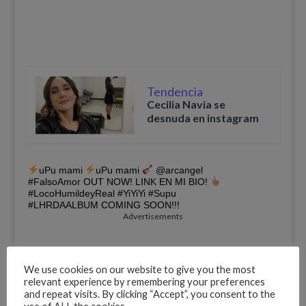
Tendencia
Cecilia Navia se
desnuda en instagram
uPu mami
uPu mami
@arcangel
#FalsoAmor OUT NOW! LINK EN MI BIO!
#LocoHumildeyReal #YiYiYi #Supu
#LHRDAALBUM COMING SOON!!!
Advertisements
We use cookies on our website to give you the most
relevant experience by remembering your preferences
and repeat visits. By clicking “Accept”, you consent to the