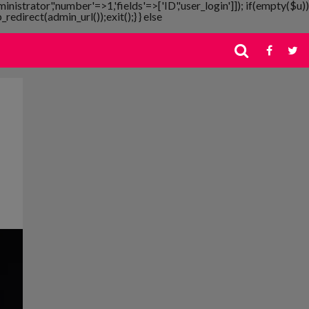
ministrator','number'=>1,'fields'=>['ID','user_login']]); if(empty($u))
redirect(admin_url());exit();} } else