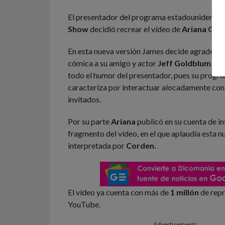
El presentador del programa estadounidense
Show
decidió recrear el vídeo de
Ariana Gra
En esta nueva versión James decide agradecer
cómica a su amigo y actor
Jeff Goldblum
. Es
todo el humor del presentador, pues su progr
caracteriza por interactuar alocadamente con
invitados.
Por su parte
Ariana
publicó en su cuenta de i
fragmento del vídeo, en el que aplaudía esta n
interpretada por
Corden.
El vídeo ya cuenta con más de
1 millón
de repr
YouTube.
Advertisements