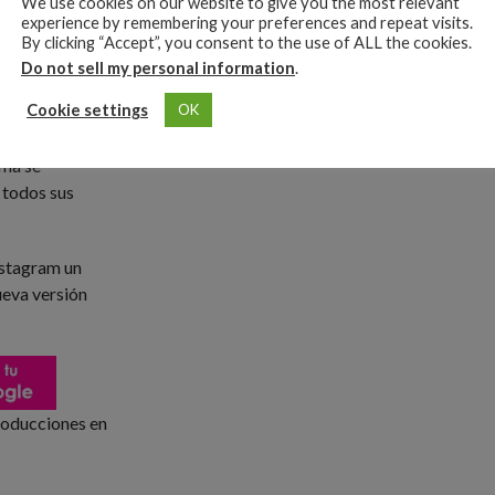
We use cookies on our website to give you the most relevant
COMMENTS
experience by remembering your preferences and repeat visits.
The Late Late
By clicking “Accept”, you consent to the use of ALL the cookies.
nde.
Do not sell my personal information
.
Cookie settings
OK
le de una manera
ta parodia refleja
ama se
 todos sus
nstagram un
ueva versión
oducciones en