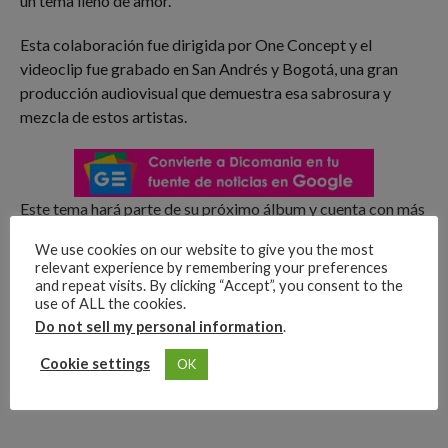
un tema lleno de amor.
Esta colaboración fue dirigida por One Concept y el
videoclip fue grabado en San Andrés y Bogotá, una gran
producción audiovisual que demuestra esa sabrosura y
mezcla de estos artistas.
Este tema hará parte de su próximo álbum y cuenta con más
de 92 mil reproducciones en YouTube logrando estar en la
We use cookies on our website to give you the most
posición #18 de tendencias de la plataforma musical.
relevant experience by remembering your preferences
and repeat visits. By clicking “Accept”, you consent to the
Advertisements
use of ALL the cookies.
Do not sell my personal information
.
Cookie settings
OK