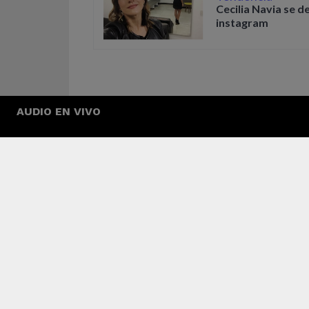
Cecilia Navia se d
instagram
AUDIO EN VIVO
0