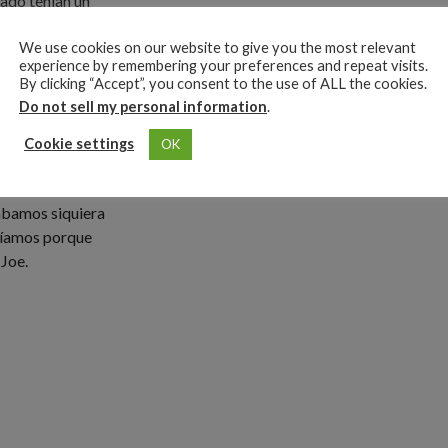
ado tenían un
er unidos y
We use cookies on our website to give you the most relevant
También
experience by remembering your preferences and repeat visits.
 en la relación
By clicking “Accept”, you consent to the use of ALL the cookies.
Do not sell my personal information
.
nos de vuelta»
,
Cookie settings
OK
os una visión
o de
ábamos siquiera
tíamos porque
Joe.