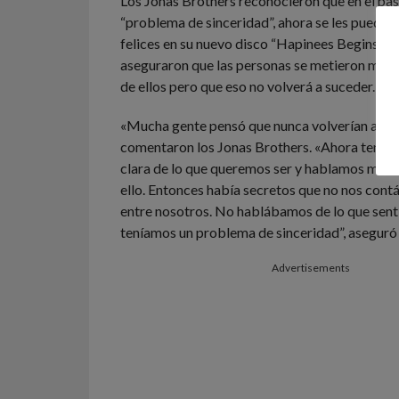
Los Jonas Brothers reconocieron que en el pas
“problema de sinceridad”, ahora se les puede v
felices en su nuevo disco “Hapinees Begins”. 
aseguraron que las personas se metieron mucho
de ellos pero que eso no volverá a suceder.
«Mucha gente pensó que nunca volverían a ver
comentaron los Jonas Brothers. «Ahora tenem
clara de lo que queremos ser
y hablamos much
ello. Entonces había secretos
que no nos cont
entre nosotros. No hablábamos de lo que sen
teníamos un problema de sinceridad”, aseguró 
Advertisements