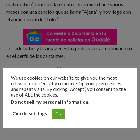
matemático”, también lanzó otro gran éxito hace varios
meses con una canción que se llama “Ajena” y hoy llegó con
el audio oficial de “Toke”.
Los adelantos y las imágenes las podrán ver a continuación o
en el perfil de los cantantes.
Advertisements
We use cookies on our website to give you the most
relevant experience by remembering your preferences
and repeat visits. By clicking “Accept”, you consent to the
use of ALL the cookies.
Do not sell my personal information
.
Cookie settings
OK