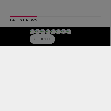
LATEST NEWS
MUSICMANÍA
Kidd Keo nos devuelve al 2020 con
su nuevo sencillo ‘Vámonos 2.0’
LA ZONA D
Quién es en la vida real el personaje
de Shaio Dominguez de Klass 95
MUSICMANÍA
PJ Sin Suela y Goyo presentan
«Hasta El Día De Mi Muerte» un
regalo para el día de la madre
MUSICMANÍA