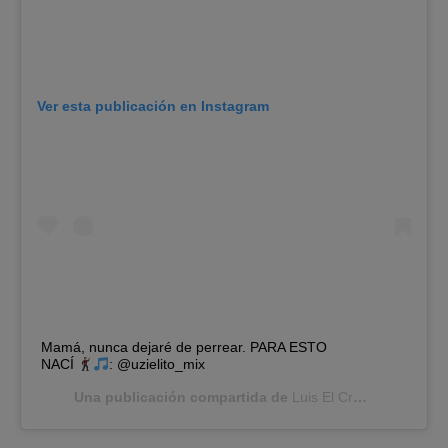
Ver esta publicación en Instagram
Mamá, nunca dejaré de perrear. PARA ESTO
NACÍ
: @uzielito_mix
Una publicación compartida de
Luis El Crack
(@luisito