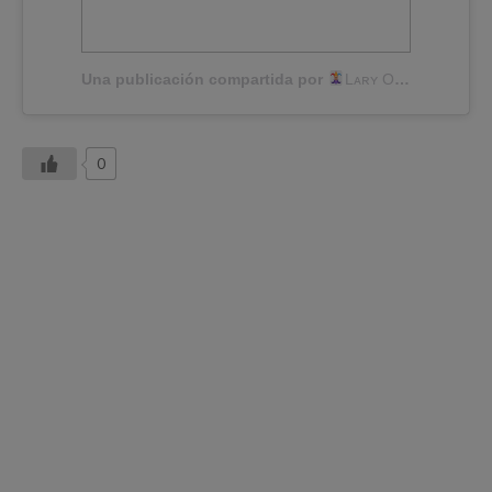
Una publicación compartida por
Lᴀʀʏ Oᴠᴇʀ
(@lary
0