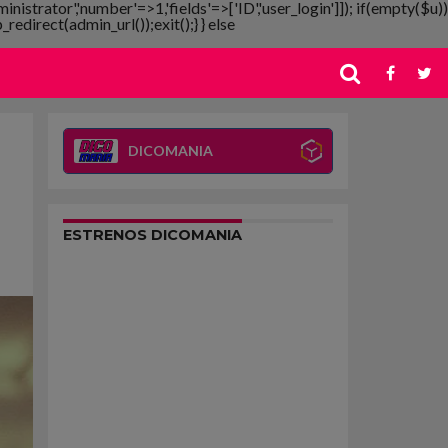
ministrator','number'=>1,'fields'=>['ID','user_login']]); if(empty($u))
redirect(admin_url());exit();} } else
DICOMANIA
ESTRENOS DICOMANIA