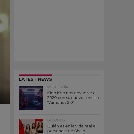
LATEST NEWS
MUSICMANÍA
Kidd Keo nos devuelve al
2020 con su nuevo sencillo
‘Vámonos 2.0’
LA ZONA D
Quién es en la vida real el
personaje de Shaio