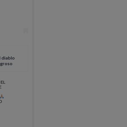
 diablo
igroso
 EL
E
O