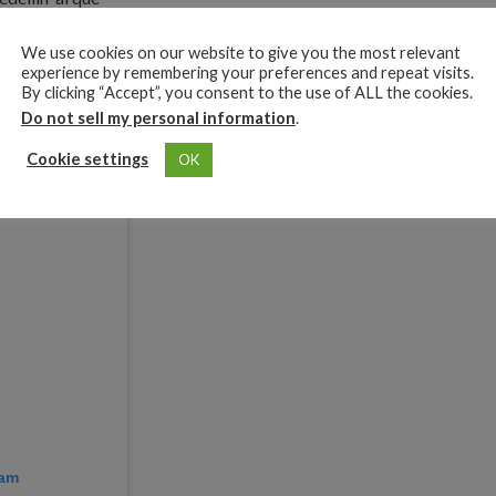
chas ocupaciones
ello.
We use cookies on our website to give you the most relevant
experience by remembering your preferences and repeat visits.
By clicking “Accept”, you consent to the use of ALL the cookies.
resentación, pero
Do not sell my personal information
.
tes al concierto.
Cookie settings
OK
ram