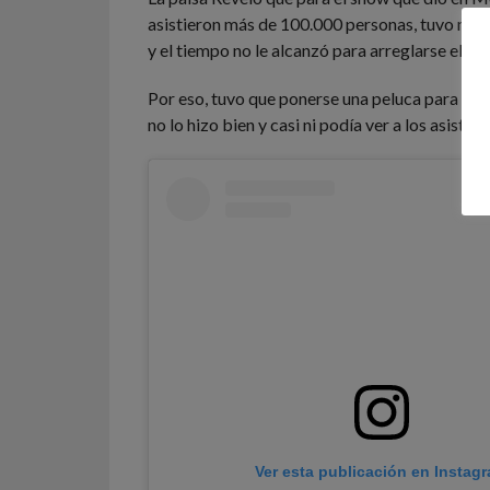
asistieron más de 100.000 personas, tuvo mu
y el tiempo no le alcanzó para arreglarse el cab
Por eso, tuvo que ponerse una peluca para la p
no lo hizo bien y casi ni podía ver a los asisten
Ver esta publicación en Instag