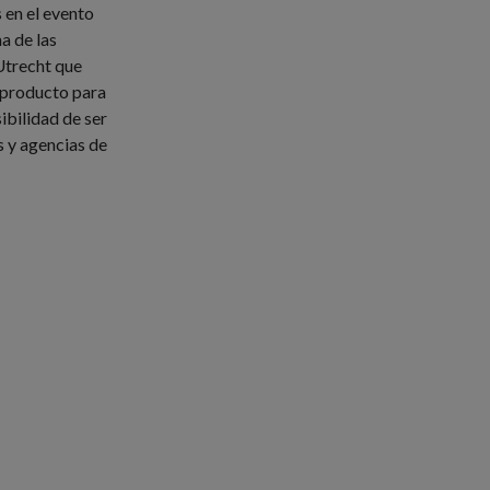
en el evento
na de las
Utrecht que
 producto para
ibilidad de ser
s y agencias de