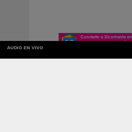
AUDIO EN VIVO
Tendencia
“Abecedario del d
reto peligroso
0