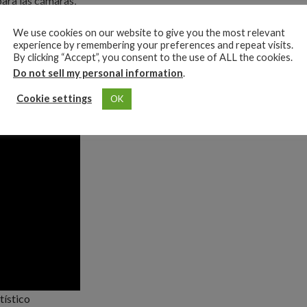
para las cámaras,
ar
We use cookies on our website to give you the most relevant
rie de conceptos
experience by remembering your preferences and repeat visits.
freur, Sanne
By clicking “Accept”, you consent to the use of ALL the cookies.
ein)
Do not sell my personal information
.
Cookie settings
OK
tístico