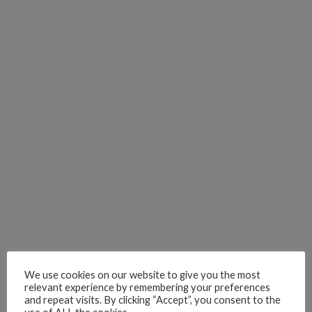
We use cookies on our website to give you the most
relevant experience by remembering your preferences
and repeat visits. By clicking “Accept”, you consent to the
La mayor ventaja de este modo es que reduce la fatiga