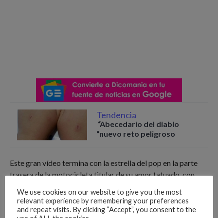
Tendencia
“Abecedario del diablo
“nuevo reto peligroso
Este gran vídeo termina con la estrella del pop en la parte
trasera de la motocicleta titular de su amor tatuado, con
nada más que la exuberante vegetación de la isla y el camino
We use cookies on our website to give you the most
abierto por delante.
relevant experience by remembering your preferences
and repeat visits. By clicking “Accept”, you consent to the