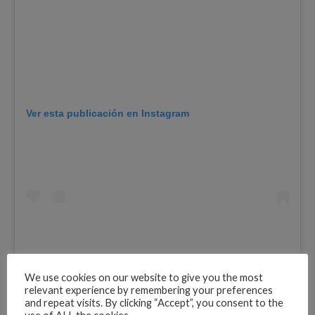
Ver esta publicación en Instagram
We use cookies on our website to give you the most
relevant experience by remembering your preferences
and repeat visits. By clicking “Accept”, you consent to the
Una publicación compartida de
Luisa Fernanda W
(@lui