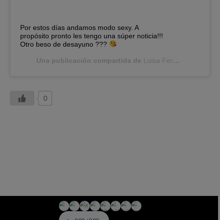
Por estos días andamos modo sexy. A
propósito pronto les tengo una súper noticia!!!
Otro beso de desayuno ???
Una publicación compartida de
Luisa Fernanda W
(@lui
0