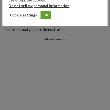
use of ALL the cookies.
Do not sell my personal information
.
Pero cabe destacar que no es la única foto reciente que ha
Cookie settings
OK
dejado a más de uno suspirando, pues en las últimas
semanas, Luisa Fernanda ha escrito en sus fotografías que se
siente sensual y quiere demostrarlo.
Advertisements