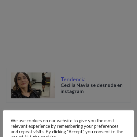
Tendencia
Cecilia Navia se desnuda en
instagram
Este es el video de Anuel cantando ‘China’ sin autotune que
se ha hecho viral en redes sociales.
We use cookies on our website to give you the most
relevant experience by remembering your preferences
and repeat visits. By clicking “Accept”, you consent to the