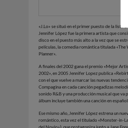
«J.Lo» se situó en el primer puesto de la lista 
Jennifer López fue la primera artista que cons
disco en el puesto más alto a la vez que se est
películas, la comedia romántica titulada «Th
Planner».
A finales del 2002 gana el premio «Mejor Arti
2002», en 2005 Jennifer Lopez publica «Rebirt
con el que vuelve a marcar las nuevas tendenci
Compagina en cada canción pegadizas melodí
sonido R&B y una producción musical que va po
álbum incluye también una canción en español
Ese mismo año, Jennifer López estrena un nuev
romántico, esta vez el titulado «Monster-in-
del Novio»), que protagoniza junto a Jane Fon