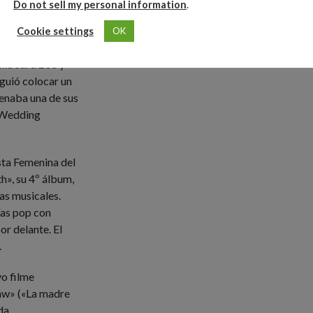
Do not sell my personal information
.
Cookie settings
OK
Billboard 200 y
iguió colocar un
renaba una de sus
e Wedding
sta Femenina del
h», su 4º álbum,
as musicales.
as pop con
r delante. El
.
o filme
Law» («La madre
da.