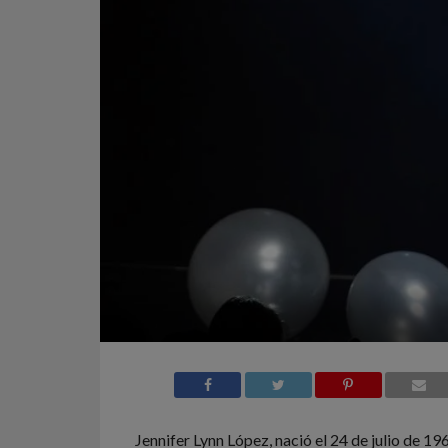
Jennifer Lynn López, nació el 24 de julio de 1