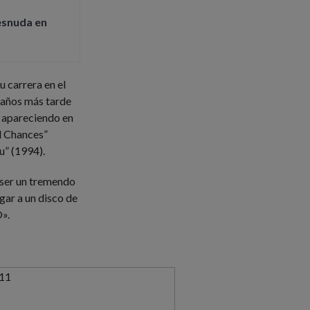
esnuda en
 carrera en el
”, años más tarde
, apareciendo en
d Chances”
u” (1994).
a ser un tremendo
gar a un disco de
».