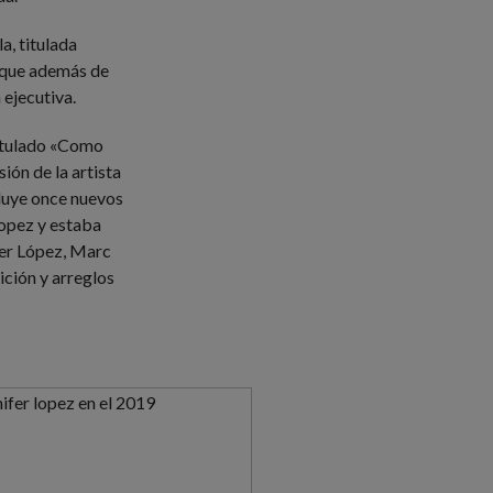
a, titulada
a que además de
 ejecutiva.
titulado «Como
ión de la artista
cluye once nuevos
Lopez y estaba
fer López, Marc
ición y arreglos