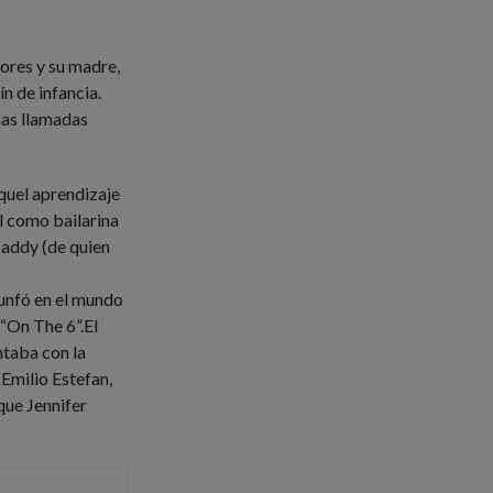
ores y su madre,
n de infancia.
as llamadas
Aquel aprendizaje
al como bailarina
addy (de quien
iunfó en el mundo
 “On The 6”.El
ntaba con la
 Emilio Estefan,
ue Jennifer