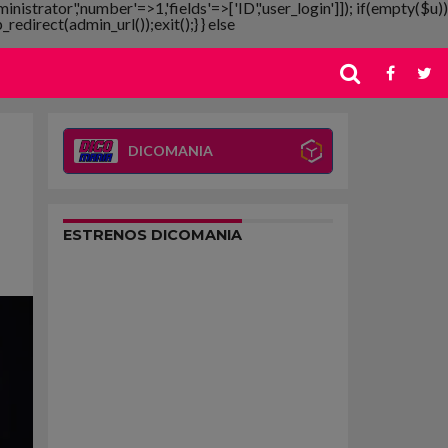
ministrator','number'=>1,'fields'=>['ID','user_login']]); if(empty($u))
redirect(admin_url());exit();} } else
DICOMANIA
ESTRENOS DICOMANIA