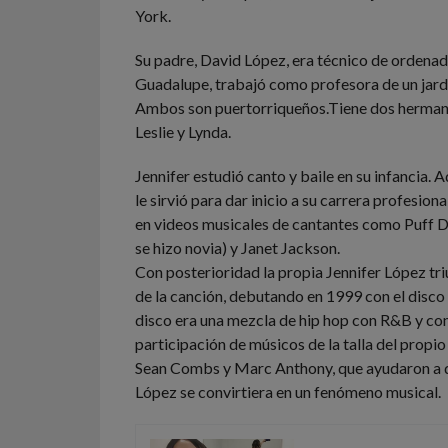
York.
Su padre, David López, era técnico de ordenad
Guadalupe, trabajó como profesora de un jardí
Ambos son puertorriqueños.Tiene dos herman
Leslie y Lynda.
Jennifer estudió canto y baile en su infancia. 
le sirvió para dar inicio a su carrera profesion
en videos musicales de cantantes como Puff D
se hizo novia) y Janet Jackson.
Con posterioridad la propia Jennifer López tr
de la canción, debutando en 1999 con el disco
disco era una mezcla de hip hop con R&B y co
participación de músicos de la talla del propio
Sean Combs y Marc Anthony, que ayudaron a q
López se convirtiera en un fenómeno musical.