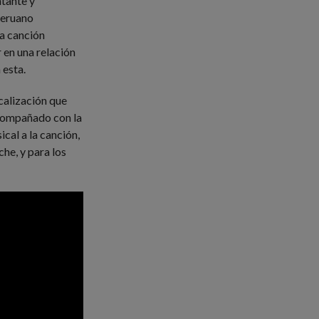
ntante y
peruano
la canción
 en una relación
 esta.
calización que
acompañado con la
cal a la canción,
he, y para los