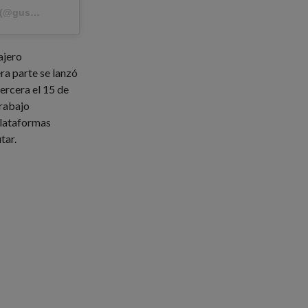
(@gusi) el
18 Mar, 2020 a las 10:11 PDT
ajero
ra parte se lanzó
tercera el 15 de
trabajo
plataformas
tar.