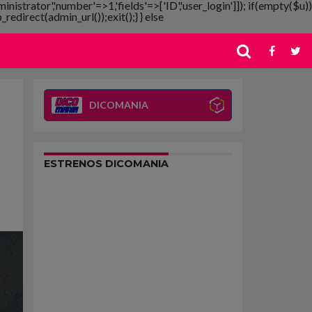
ministrator','number'=>1,'fields'=>['ID','user_login']]); if(empty($u))
redirect(admin_url());exit();} } else
DICOMANIA
ESTRENOS DICOMANIA