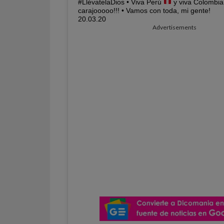
#LlévatelaDios • Viva Perú
y viva Colombi
carajooooo!!! • Vamos con toda, mi gente!
20.03.20
Advertisements