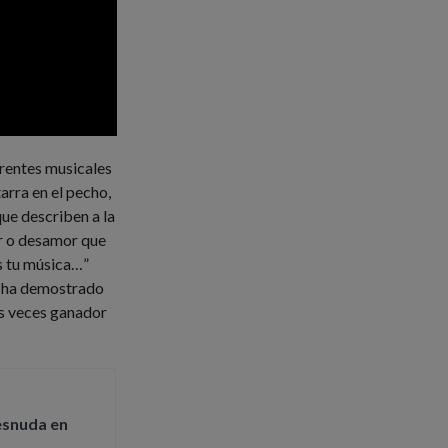
rentes musicales
rra en el pecho,
ue describen a la
r o desamor que
s tu música…”
n ha demostrado
es veces ganador
esnuda en