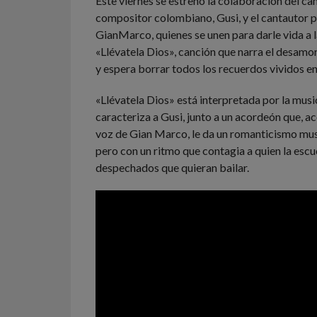
Este viernes se estrenó la colaboración del ca
compositor colombiano, Gusi, y el cantautor 
GianMarco, quienes se unen para darle vida a 
«Llévatela Dios», canción que narra el desamor
y espera borrar todos los recuerdos vividos en
«Llévatela Dios» está interpretada por la musi
caracteriza a Gusi, junto a un acordeón que, 
voz de Gian Marco, le da un romanticismo musi
pero con un ritmo que contagia a quien la escuc
despechados que quieran bailar.