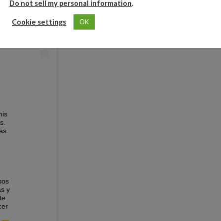
Do not sell my personal information
.
Cookie settings
OK
mis
s.
as
sos
s y
te
cer