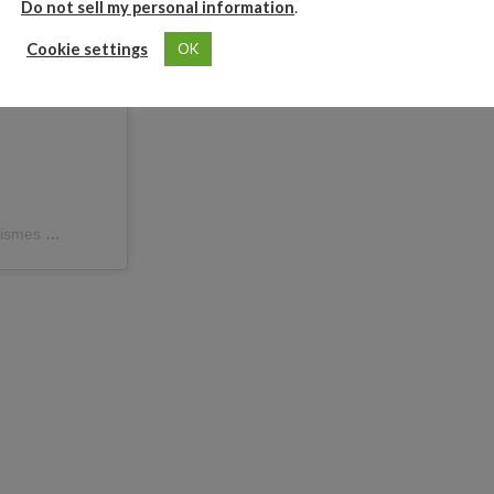
Do not sell my personal information
.
Cookie settings
OK
ismes
(@rechismes) el
16 de May de 2020 a las 6:49 PDT