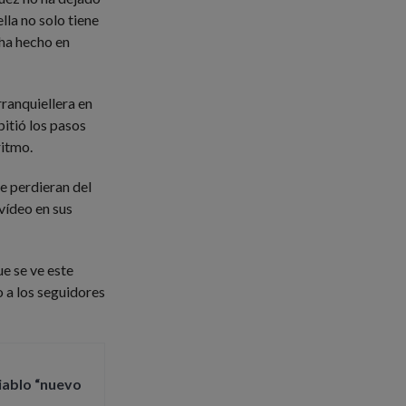
lla no solo tiene
 ha hecho en
rranquiellera en
itió los pasos
ritmo.
e perdieran del
 vídeo en sus
e se ve este
o a los seguidores
iablo “nuevo