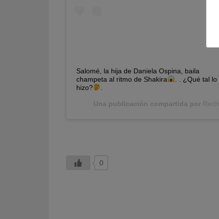
Salomé, la hija de Daniela Ospina, baila
champeta al ritmo de Shakira
. . ¿Qué tal lo
hizo?
.
Una publicación compartida por
Rech
0