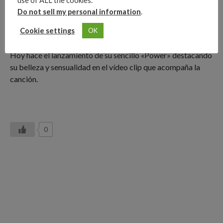
use of ALL the cookies.
Do not sell my personal information
.
Cookie settings
OK
Hoy hace el lanzamiento de su sencillo «Power» destacando
su belleza y sensualidad en el vídeo clip que acompaña la
canción.
0